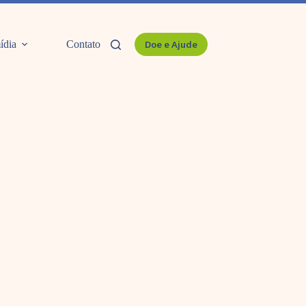
ídia
Contato
Doe e Ajude