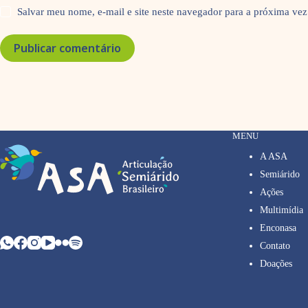
Salvar meu nome, e-mail e site neste navegador para a próxima vez
Publicar comentário
MENU
A ASA
Semiárido
Ações
Multimídia
Enconasa
Contato
Doações