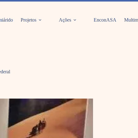
iárido
Projetos
Ações
EnconASA
Multim
deral