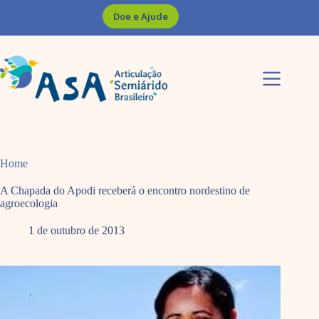
Pular
Doe e Ajude
para
o
conteúdo
Home
A Chapada do Apodi receberá o encontro nordestino de
agroecologia
1 de outubro de 2013