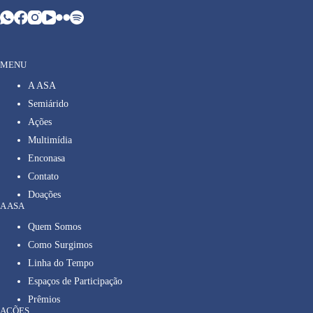
MENU
A ASA
Semiárido
Ações
Multimídia
Enconasa
Contato
Doações
A ASA
Quem Somos
Como Surgimos
Linha do Tempo
Espaços de Participação
Prêmios
AÇÕES