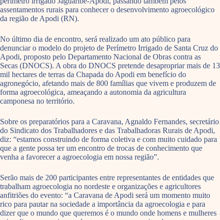
perímetro irrigado Jaguaribe-Apodi, passando também pelos
assentamentos rurais para conhecer o desenvolvimento agroecológico
da região de Apodi (RN).
No último dia de encontro, será realizado um ato público para
denunciar o modelo do projeto de Perímetro Irrigado de Santa Cruz do
Apodi, proposto pelo Departamento Nacional de Obras contra as
Secas (DNOCS). A obra do DNOCS pretende desapropriar mais de 13
mil hectares de terras da Chapada do Apodi em benefício do
agronegócio, afetando mais de 800 famílias que vivem e produzem de
forma agroecológica, ameaçando a autonomia da agricultura
camponesa no território.
Sobre os preparatórios para a Caravana, Agnaldo Fernandes, secretário
do Sindicato dos Trabalhadores e das Trabalhadoras Rurais de Apodi,
diz: “estamos construindo de forma coletiva e com muito cuidado para
que a gente possa ter um encontro de trocas de conhecimento que
venha a favorecer a agroecologia em nossa região”.
Serão mais de 200 participantes entre representantes de entidades que
trabalham agroecologia no nordeste e organizações e agricultores
anfitriões do evento: “a Caravana de Apodi será um momento muito
rico para pautar na sociedade a importância da agroecologia e para
dizer que o mundo que queremos é o mundo onde homens e mulheres