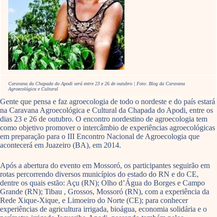
Caravana da Chapada do Apodi será entre 23 e 26 de outubro | Foto: Blog da Caravana
Agroecológica e Cultural
Gente que pensa e faz agroecologia de todo o nordeste e do país estará
na Caravana Agroecológica e Cultural da Chapada do Apodi, entre os
dias 23 e 26 de outubro. O encontro nordestino de agroecologia tem
como objetivo promover o intercâmbio de experiências agroecológicas
em preparação para o III Encontro Nacional de Agroecologia que
acontecerá em Juazeiro (BA), em 2014.
Após a abertura do evento em Mossoró, os participantes seguirão em
rotas percorrendo diversos municípios do estado do RN e do CE,
dentre os quais estão: Açu (RN); Olho d’Água do Borges e Campo
Grande (RN); Tibau , Grossos, Mossoró (RN), com a experiência da
Rede Xique-Xique, e Limoeiro do Norte (CE); para conhecer
experiências de agricultura irrigada, bioágua, economia solidária e o