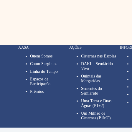
A ASA
AÇÕES
INFO
Quem Somos
Cisternas nas Escolas
Como Surgimos
DAKI – Semiárido
Vivo
Linha do Tempo
Quintais das
Espaços de
Margaridas
Participação
Sementes do
Prêmios
Semiárido
Uma Terra e Duas
Águas (P1+2)
Um Milhão de
Cisternas (P1MC)