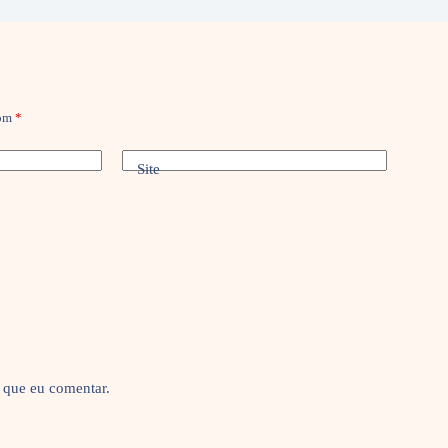
com
*
Site
 que eu comentar.