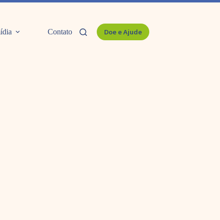
ídia
Contato
Doe e Ajude