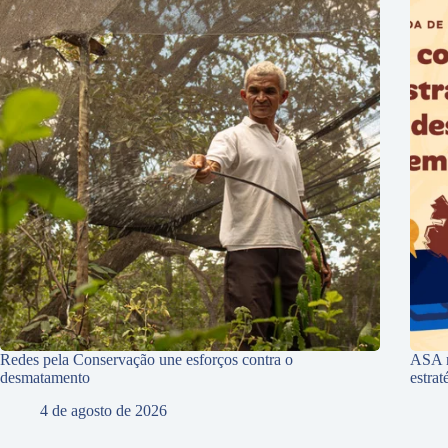
Redes pela Conservação une esforços contra o
ASA r
desmatamento
estra
4 de agosto de 2026