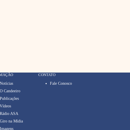
RMAÇÃO
CONTATO
Notícias
Fale Conosco
O Candeeiro
Publicações
Vídeos
Rádio ASA
Giro na Mídia
Imagens