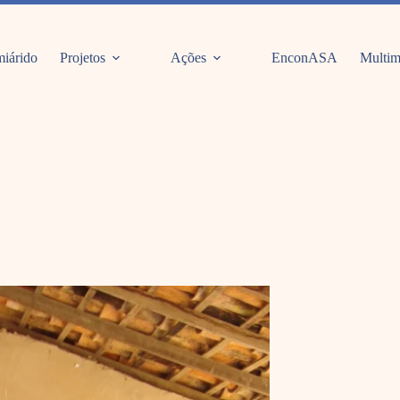
iárido
Projetos
Ações
EnconASA
Multim