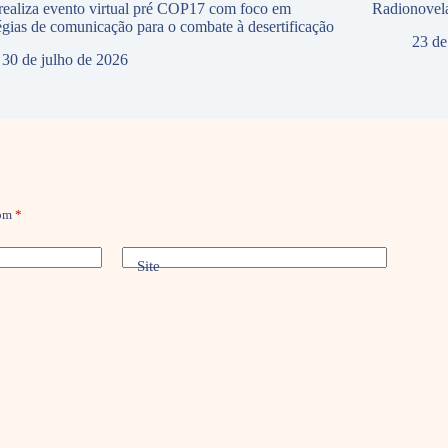
ealiza evento virtual pré COP17 com foco em
Radionovela
tégias de comunicação para o combate à desertificação
23 de
30 de julho de 2026
com
*
Site