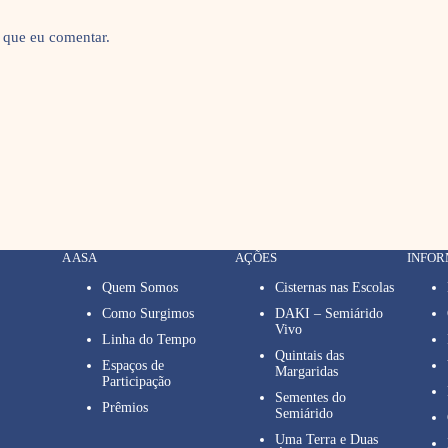
 que eu comentar.
A ASA
AÇÕES
INFO
Quem Somos
Cisternas nas Escolas
Como Surgimos
DAKI – Semiárido
Vivo
Linha do Tempo
Quintais das
Espaços de
Margaridas
Participação
Sementes do
Prêmios
Semiárido
Uma Terra e Duas