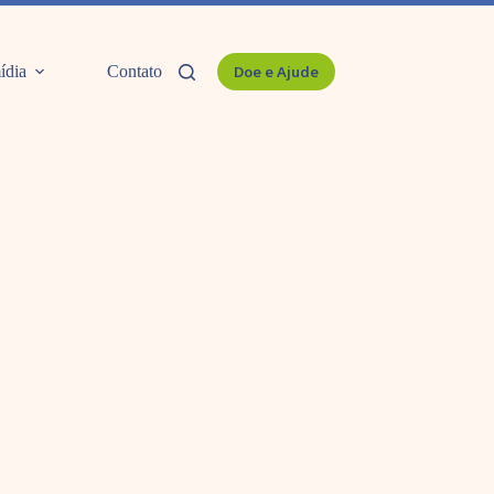
ídia
Contato
Doe e Ajude