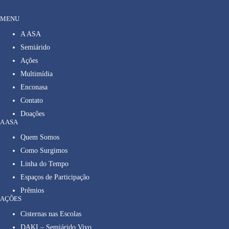
MENU
A ASA
Semiárido
Ações
Multimídia
Enconasa
Contato
Doações
A ASA
Quem Somos
Como Surgimos
Linha do Tempo
Espaços de Participação
Prêmios
AÇÕES
Cisternas nas Escolas
DAKI – Semiárido Vivo