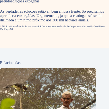
pseudosoluções exógenas.
As verdadeiras soluções estão aí, bem a nossa frente. Só precisamos
aprender a enxergá-las. Urgentemente, já que a caatinga está sendo
dizimada a um ritmo próximo aos 300 mil hectares anuais.
* Médico-Veterinário, M.Sc. em Animal Science, ex-pesquisador da Embrapa, consultor do Projeto Bioma
Caatinga-BA
Relacionadas