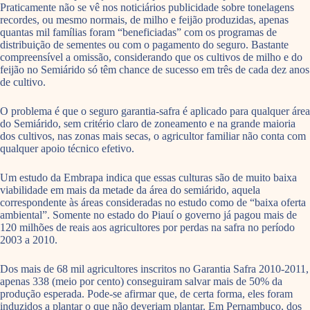
Praticamente não se vê nos noticiários publicidade sobre tonelagens
recordes, ou mesmo normais, de milho e feijão produzidas, apenas
quantas mil famílias foram “beneficiadas” com os programas de
distribuição de sementes ou com o pagamento do seguro. Bastante
compreensível a omissão, considerando que os cultivos de milho e do
feijão no Semiárido só têm chance de sucesso em três de cada dez anos
de cultivo.
O problema é que o seguro garantia-safra é aplicado para qualquer área
do Semiárido, sem critério claro de zoneamento e na grande maioria
dos cultivos, nas zonas mais secas, o agricultor familiar não conta com
qualquer apoio técnico efetivo.
Um estudo da Embrapa indica que essas culturas são de muito baixa
viabilidade em mais da metade da área do semiárido, aquela
correspondente às áreas consideradas no estudo como de “baixa oferta
ambiental”. Somente no estado do Piauí o governo já pagou mais de
120 milhões de reais aos agricultores por perdas na safra no período
2003 a 2010.
Dos mais de 68 mil agricultores inscritos no Garantia Safra 2010-2011,
apenas 338 (meio por cento) conseguiram salvar mais de 50% da
produção esperada. Pode-se afirmar que, de certa forma, eles foram
induzidos a plantar o que não deveriam plantar. Em Pernambuco, dos