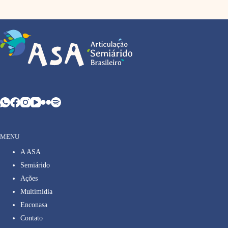
MENU
A ASA
Semiárido
Ações
Multimídia
Enconasa
Contato