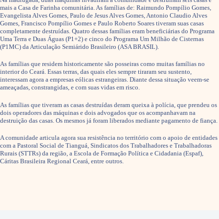
mais a Casa de Farinha comunitária. As famílias de: Raimundo Pompílio Gomes,
Evangelista Alves Gomes, Paulo de Jesus Alves Gomes, Antonio Claudio Alves
Gomes, Francisco Pompílio Gomes e Paulo Roberto Soares tiveram suas casas
completamente destruídas. Quatro dessas famílias eram beneficiárias do Programa
Uma Terra e Duas Águas (P1+2) e cinco do Programa Um Milhão de Cisternas
(P1MC) da Articulação Semiárido Brasileiro (ASA BRASIL).
As famílias que residem historicamente são posseiras como muitas famílias no
interior do Ceará. Essas terras, das quais eles sempre tiraram seu sustento,
interessam agora a empresas eólicas estrangeiras. Diante dessa situação veem-se
ameaçadas, constrangidas, e com suas vidas em risco.
As famílias que tiveram as casas destruídas deram queixa à polícia, que prendeu os
dois operadores das máquinas e dois advogados que os acompanhavam na
destruição das casas. Os mesmos já foram liberados mediante pagamento de fiança.
A comunidade articula agora sua resistência no território com o apoio de entidades
com a Pastoral Social de Tianguá, Sindicatos dos Trabalhadores e Trabalhadoras
Rurais (STTRs) da região, a Escola de Formação Política e Cidadania (Espaf),
Cáritas Brasileira Regional Ceará, entre outros.