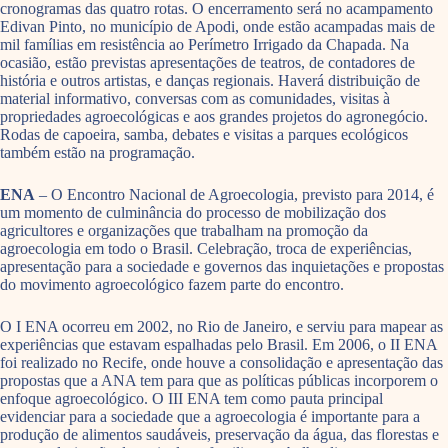
cronogramas das quatro rotas. O encerramento será no acampamento
Edivan Pinto, no município de Apodi, onde estão acampadas mais de
mil famílias em resistência ao Perímetro Irrigado da Chapada. Na
ocasião, estão previstas apresentações de teatros, de contadores de
história e outros artistas, e danças regionais. Haverá distribuição de
material informativo, conversas com as comunidades, visitas à
propriedades agroecológicas e aos grandes projetos do agronegócio.
Rodas de capoeira, samba, debates e visitas a parques ecológicos
também estão na programação.
ENA
– O Encontro Nacional de Agroecologia, previsto para 2014, é
um momento de culminância do processo de mobilização dos
agricultores e organizações que trabalham na promoção da
agroecologia em todo o Brasil. Celebração, troca de experiências,
apresentação para a sociedade e governos das inquietações e propostas
do movimento agroecológico fazem parte do encontro.
O I ENA ocorreu em 2002, no Rio de Janeiro, e serviu para mapear as
experiências que estavam espalhadas pelo Brasil. Em 2006, o II ENA
foi realizado no Recife, onde houve a consolidação e apresentação das
propostas que a ANA tem para que as políticas públicas incorporem o
enfoque agroecológico. O III ENA tem como pauta principal
evidenciar para a sociedade que a agroecologia é importante para a
produção de alimentos saudáveis, preservação da água, das florestas e