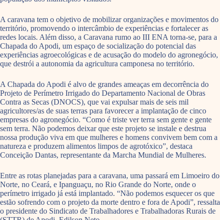
A caravana tem o objetivo de mobilizar organizações e movimentos do
território, promovendo o intercâmbio de experiências e fortalecer as
redes locais. Além disso, a Caravana rumo ao III ENA torna-se, para a
Chapada do Apodi, um espaço de socialização do potencial das
experiências agroecológicas e de acusação do modelo do agronegócio,
que destrói a autonomia da agricultura camponesa no território.
A Chapada do Apodi é alvo de grandes ameaças em decorrência do
Projeto de Perímetro Irrigado do Departamento Nacional de Obras
Contra as Secas (DNOCS), que vai expulsar mais de seis mil
agricultores/as de suas terras para favorecer a implantação de cinco
empresas do agronegócio. “Como é triste ver terra sem gente e gente
sem terra. Não podemos deixar que este projeto se instale e destrua
nossa produção viva em que mulheres e homens convivem bem com a
natureza e produzem alimentos limpos de agrotóxico”, destaca
Conceição Dantas, representante da Marcha Mundial de Mulheres.
Entre as rotas planejadas para a caravana, uma passará em Limoeiro do
Norte, no Ceará, e Ipanguaçu, no Rio Grande do Norte, onde o
perímetro irrigado já está implantado. “Não podemos esquecer os que
estão sofrendo com o projeto da morte dentro e fora de Apodi”, ressalta
o presidente do Sindicato de Trabalhadores e Trabalhadoras Rurais de
(STTR) de Apodi, Edilson Neto.