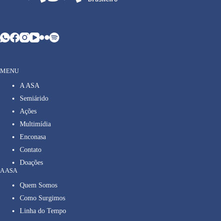
MENU
A ASA
Semiárido
Ações
Multimídia
Enconasa
Contato
Doações
A ASA
Quem Somos
Como Surgimos
Linha do Tempo