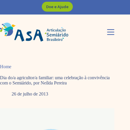
Pular
Doe e Ajude
para
o
conteúdo
Home
Dia do/a agricultor/a familiar: uma celebração à convivência
com o Semiárido, por Neílda Pereira
26 de julho de 2013