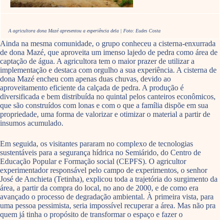
A agricultora dona Mazé apresentou a experiência dela | Foto: Eudes Costa
Ainda na mesma comunidade, o grupo conheceu a cisterna-enxurrada
de dona Mazé, que aproveita um imenso lajedo de pedra como área de
captação de água. A agricultora tem o maior prazer de utilizar a
implementação e destaca com orgulho a sua experiência. A cisterna de
dona Mazé encheu com apenas duas chuvas, devido ao
aproveitamento eficiente da calçada de pedra. A produção é
diversificada e bem distribuída no quintal pelos canteiros econômicos,
que são construídos com lonas e com o que a família dispõe em sua
propriedade, uma forma de valorizar e otimizar o material a partir de
insumos acumulado.
Em seguida, os visitantes pararam no complexo de tecnologias
sustentáveis para a segurança hídrica no Semiárido, do Centro de
Educação Popular e Formação social (CEPFS). O agricultor
experimentador responsável pelo campo de experimentos, o senhor
José de Anchieta (Tetinha), explicou toda a trajetória do surgimento da
área, a partir da compra do local, no ano de 2000, e de como era
avançado o processo de degradação ambiental. À primeira vista, para
uma pessoa pessimista, seria impossível recuperar a área. Mas não pra
quem já tinha o propósito de transformar o espaço e fazer o