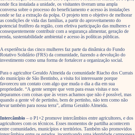
onde fica instalada a unidade, os visitantes tiveram uma ampla
conversa sobre o processo do beneficiamento e acesso às instalações
onde se faz a extração da polpa. O projeto tem o objetivo de melhorar
as condições de vida das famílias, a partir do aproveitamento do
potencial frutífero da região, com efetiva participação das mulheres e
consequentemente contribuir com a segurança alimentar, geração de
renda, sustentabilidade ambiental e acesso às políticas públicas.
A experiência das cinco mulheres faz parte da dinâmica do Fundo
Rotativo Solidário (FRS) da comunidade, fazendo a devolução do
investimento como uma forma de fortalecer a organização social.
Para o agricultor Geraldo Almeida da comunidade Riacho dos Currais
do município de São Bentinho, a visita foi interessante porque
favoreceu um contato com algo que muda o dia a dia em sua
propriedade. “A gente sempre que vem para essas visitas e nos
deparamos com coisas que às vezes achamos que não é possível, mas
quando a gente vê de pertinho, bem de pertinho, não tem como não
levar também para nossa terra”, afirma Geraldo Almeida.
Intercâmbio
– o P1+2 promove intercâmbios entre agricultores, e dos
agricultores com os técnicos. Esses momentos de partilha acontecem
entre comunidades, municípios e territórios. Também são promovidos
intercâmbios entre os estados, incentivando uma identidade camponesa