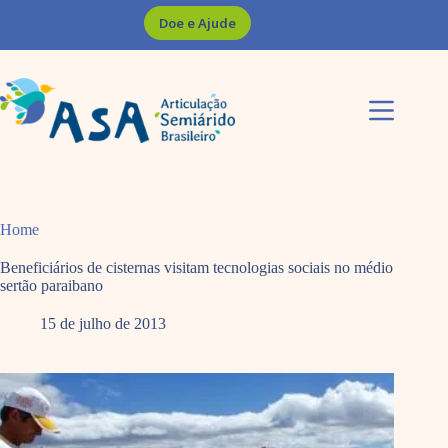
Pular
Doe e Ajude
para
o
conteúdo
Home
Beneficiários de cisternas visitam tecnologias sociais no médio
sertão paraibano
15 de julho de 2013