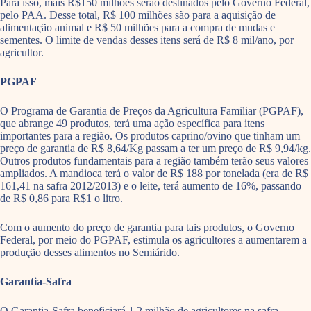
Para isso, mais R$150 milhões serão destinados pelo Governo Federal,
pelo PAA. Desse total, R$ 100 milhões são para a aquisição de
alimentação animal e R$ 50 milhões para a compra de mudas e
sementes. O limite de vendas desses itens será de R$ 8 mil/ano, por
agricultor.
PGPAF
O Programa de Garantia de Preços da Agricultura Familiar (PGPAF),
que abrange 49 produtos, terá uma ação específica para itens
importantes para a região. Os produtos caprino/ovino que tinham um
preço de garantia de R$ 8,64/Kg passam a ter um preço de R$ 9,94/kg.
Outros produtos fundamentais para a região também terão seus valores
ampliados. A mandioca terá o valor de R$ 188 por tonelada (era de R$
161,41 na safra 2012/2013) e o leite, terá aumento de 16%, passando
de R$ 0,86 para R$1 o litro.
Com o aumento do preço de garantia para tais produtos, o Governo
Federal, por meio do PGPAF, estimula os agricultores a aumentarem a
produção desses alimentos no Semiárido.
Garantia-Safra
O Garantia-Safra beneficiará 1,2 milhão de agricultores na safra