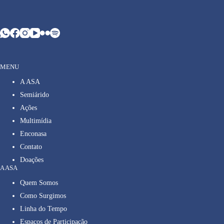
MENU
A ASA
Semiárido
Ações
Multimídia
Enconasa
Contato
Doações
A ASA
Quem Somos
Como Surgimos
Linha do Tempo
Espaços de Participação