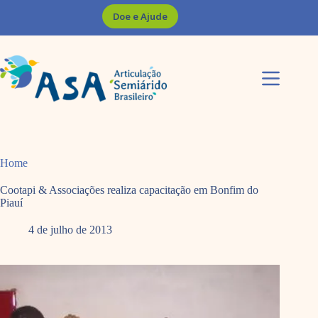
Pular
Doe e Ajude
para
o
conteúdo
Home
Cootapi & Associações realiza capacitação em Bonfim do
Piauí
4 de julho de 2013