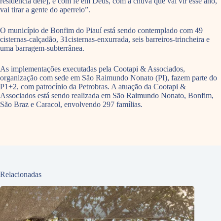
residência dele], e com fé em Deus, com a chuva que vai vir esse ano,
vai tirar a gente do aperreio”.
O município de Bonfim do Piauí está sendo contemplado com 49
cisternas-calçadão, 31cisternas-enxurrada, seis barreiros-trincheira e
uma barragem-subterrânea.
As implementações executadas pela Cootapi & Associados,
organização com sede em São Raimundo Nonato (PI), fazem parte do
P1+2, com patrocínio da Petrobras. A atuação da Cootapi &
Associados está sendo realizada em São Raimundo Nonato, Bonfim,
São Braz e Caracol, envolvendo 297 famílias.
Relacionadas