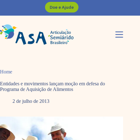
Pular
Doe e Ajude
para
o
conteúdo
Home
Entidades e movimentos lançam moção em defesa do
Programa de Aquisição de Alimentos
2 de julho de 2013