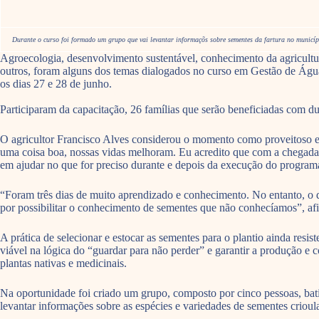
Durante o curso foi formado um grupo que vai levantar informaçõs sobre sementes da fartura no municípi
Agroecologia, desenvolvimento sustentável, conhecimento da agricultur
outros, foram alguns dos temas dialogados no curso em Gestão de Águ
os dias 27 e 28 de junho.
Participaram da capacitação, 26 famílias que serão beneficiadas com du
O agricultor Francisco Alves considerou o momento como proveitoso e 
uma coisa boa, nossas vidas melhoram. Eu acredito que com a chegad
em ajudar no que for preciso durante e depois da execução do programa”
“Foram três dias de muito aprendizado e conhecimento. No entanto, o q
por possibilitar o conhecimento de sementes que não conhecíamos”, af
A prática de selecionar e estocar as sementes para o plantio ainda resi
viável na lógica do “guardar para não perder” e garantir a produção e
plantas nativas e medicinais.
Na oportunidade foi criado um grupo, composto por cinco pessoas, batiz
levantar informações sobre as espécies e variedades de sementes criou