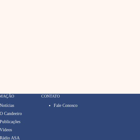
RMAÇÃO
CONTATO
Notícias
Fale Conosco
O Candeeiro
Publicações
Vídeos
Rádio ASA