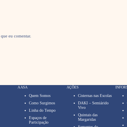
 que eu comentar.
A ASA
AÇÕES
INFO
Quem Somos
Cisternas nas Escolas
Como Surgimos
DAKI – Semiárido
Vivo
Linha do Tempo
Quintais das
Espaços de
Margaridas
Participação
Sementes do