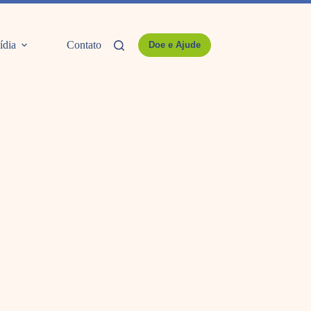
ídia
Contato
Doe e Ajude