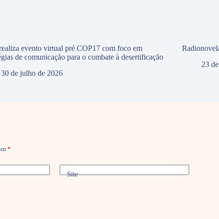
ealiza evento virtual pré COP17 com foco em
Radionovela
tégias de comunicação para o combate à desertificação
23 de
30 de julho de 2026
com
*
Site