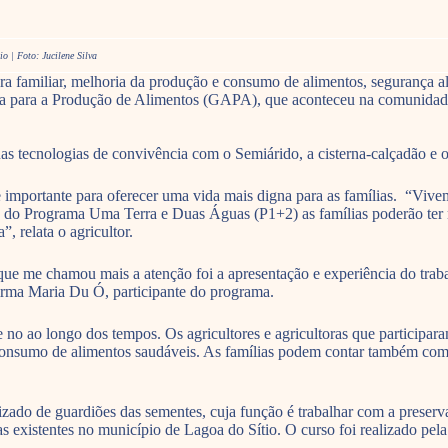
o | Foto: Jucilene Silva
a familiar, melhoria da produção e consumo de alimentos, segurança ali
a para a Produção de Alimentos (GAPA), que aconteceu na comunidade 
as tecnologias de convivência com o Semiárido, a cisterna-calçadão e o 
importante para oferecer uma vida mais digna para as famílias. “Vive
a do Programa Uma Terra e Duas Águas (P1+2) as famílias poderão ter
, relata o agricultor.
ue me chamou mais a atenção foi a apresentação e experiência do traba
irma Maria Du Ó, participante do programa.
ste no ao longo dos tempos. Os agricultores e agricultoras que participa
 consumo de alimentos saudáveis. As famílias podem contar também com 
ado de guardiões das sementes, cuja função é trabalhar com a preservaç
las existentes no município de Lagoa do Sítio. O curso foi realizado p