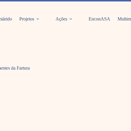
iárido
Projetos
Ações
EnconASA
Multim
entes da Fartura