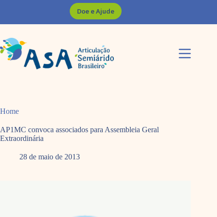
Pular
Doe e Ajude
para
o
conteúdo
Home
AP1MC convoca associados para Assembleia Geral
Extraordinária
28 de maio de 2013