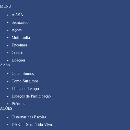
MENU
A ASA
Semiárido
Ações
Multimídia
Enconasa
Contato
Doações
A ASA
Quem Somos
Como Surgimos
Linha do Tempo
Espaços de Participação
Prêmios
AÇÕES
Cisternas nas Escolas
DAKI – Semiárido Vivo