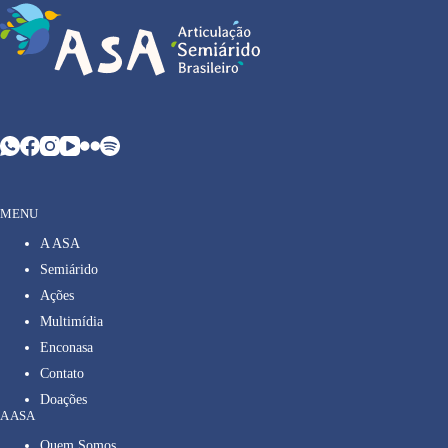
MENU
A ASA
Semiárido
Ações
Multimídia
Enconasa
Contato
Doações
A ASA
Quem Somos