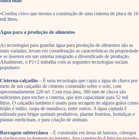
saiba mais
•Confira
vídeo
que mostra a construção de uma cisterna de placa de 16
mil litros.
Água para a produção de alimentos
As tecnologias para guardar água para produção de alimentos são as
mais variadas, levam em consideração as características da propriedade
e se inserem em um sistema integrado e diversificado de produção.
Atualmente, o P1+2 trabalha com as seguintes tecnologias sociais
populares:
Cisterna-calçadão
– É uma tecnologia que capta a água de chuva por
meio de um calçadão de cimento construído sobre o solo, com
aproximadamente 220 m². Com essa área, 300 mm de chuva são
suficientes para encher a cisterna, que tem capacidade para 52 mil
litros. O calçadão também é usado para secagem de alguns grãos como
feijão e milho, raspa de mandioca, entre outros. A água captada é
utilizada para irrigar quintais produtivos, plantar fruteiras, hortaliças e
plantas medicinais, e para criação de animais.
Barragem subterrânea
– É construída em áreas de baixios, córregos
e riachos que se formam no inverno. Sua construção é feita escavando-