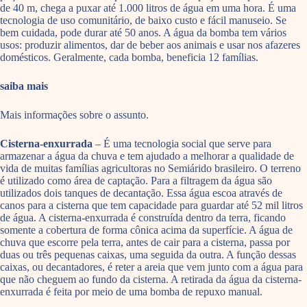
de 40 m, chega a puxar até 1.000 litros de água em uma hora. É uma
tecnologia de uso comunitário, de baixo custo e fácil manuseio. Se
bem cuidada, pode durar até 50 anos. A água da bomba tem vários
usos: produzir alimentos, dar de beber aos animais e usar nos afazeres
domésticos. Geralmente, cada bomba, beneficia 12 famílias.
saiba mais
Mais informações sobre o assunto.
Cisterna-enxurrada
– É uma tecnologia social que serve para
armazenar a água da chuva e tem ajudado a melhorar a qualidade de
vida de muitas famílias agricultoras no Semiárido brasileiro. O terreno
é utilizado como área de captação. Para a filtragem da água são
utilizados dois tanques de decantação. Essa água escoa através de
canos para a cisterna que tem capacidade para guardar até 52 mil litros
de água. A cisterna-enxurrada é construída dentro da terra, ficando
somente a cobertura de forma cônica acima da superfície. A água de
chuva que escorre pela terra, antes de cair para a cisterna, passa por
duas ou três pequenas caixas, uma seguida da outra. A função dessas
caixas, ou decantadores, é reter a areia que vem junto com a água para
que não cheguem ao fundo da cisterna. A retirada da água da cisterna-
enxurrada é feita por meio de uma bomba de repuxo manual.