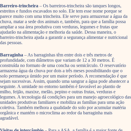
Barreiro-trincheira
– Os barreiros-trincheira são tanques longos,
estreitos e fundos escavados no solo. Ele tem esse nome porque se
parece muito com uma trincheira. Ele serve para armazenar a água da
chuva, matar a sede dos animais e, também, para que a família possa
ampliar a sua área produtiva com verduras, legumes e frutas que
ajudarão na alimentação e melhoria da saúde. Dessa maneira, o
barreiro-trincheira ajuda a garantir a segurança alimentar e nutricional
das pessoas.
Barraginha
– As barraginhas têm entre dois e três metros de
profundidade, com diâmetros que variam de 12 a 30 metros. É
construída no formato de uma concha ou semicírculo. O reservatório
armazena água da chuva por dois a três meses possibilitando que o
solo permaneça úmido por um maior período. A recomendação é que
sejam sucessivas. Assim, quando uma sangrar a água pode abastecer a
seguinte. A umidade no entorno também é favorável ao plantio de
milho, feijão, maxixe, melão, pepino e outras frutas, verduras e
legumes. A tecnologia dá condições para um manejo agroecológico das
unidades produtivas familiares e mobiliza as famílias para uma ação
coletiva. Também melhora a qualidade do solo por acumular matéria
orgânica e mantém o microclima ao redor da barraginha mais
agradável.
Visitas de intercâmbio
– Para a ASA, a família é a maior fonte de