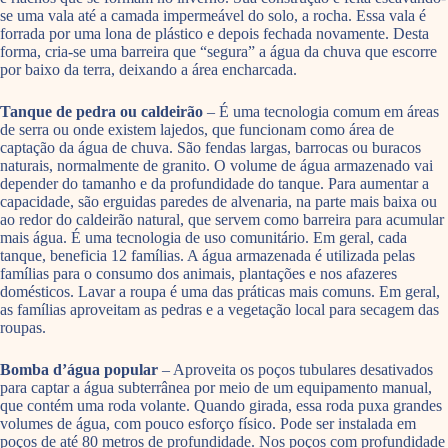
se uma vala até a camada impermeável do solo, a rocha. Essa vala é
forrada por uma lona de plástico e depois fechada novamente. Desta
forma, cria-se uma barreira que “segura” a água da chuva que escorre
por baixo da terra, deixando a área encharcada.
Tanque de pedra ou caldeirão
– É uma tecnologia comum em áreas
de serra ou onde existem lajedos, que funcionam como área de
captação da água de chuva. São fendas largas, barrocas ou buracos
naturais, normalmente de granito. O volume de água armazenado vai
depender do tamanho e da profundidade do tanque. Para aumentar a
capacidade, são erguidas paredes de alvenaria, na parte mais baixa ou
ao redor do caldeirão natural, que servem como barreira para acumular
mais água. É uma tecnologia de uso comunitário. Em geral, cada
tanque, beneficia 12 famílias. A água armazenada é utilizada pelas
famílias para o consumo dos animais, plantações e nos afazeres
domésticos. Lavar a roupa é uma das práticas mais comuns. Em geral,
as famílias aproveitam as pedras e a vegetação local para secagem das
roupas.
Bomba d’água popular
– Aproveita os poços tubulares desativados
para captar a água subterrânea por meio de um equipamento manual,
que contém uma roda volante. Quando girada, essa roda puxa grandes
volumes de água, com pouco esforço físico. Pode ser instalada em
poços de até 80 metros de profundidade. Nos poços com profundidade