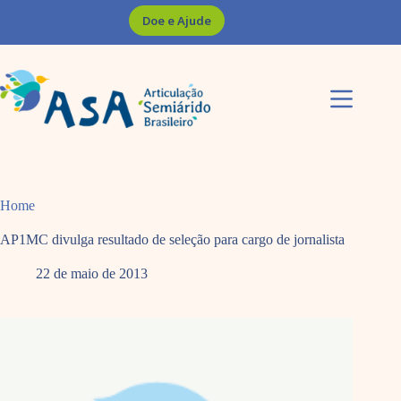
Pular
Doe e Ajude
para
o
conteúdo
Home
AP1MC divulga resultado de seleção para cargo de jornalista
22 de maio de 2013