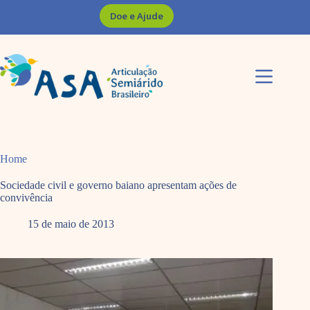
Pular
Doe e Ajude
para
o
conteúdo
Home
Sociedade civil e governo baiano apresentam ações de
convivência
15 de maio de 2013