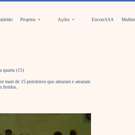
iárido
Projetos
Ações
EnconASA
Multim
a quarta (15)
 mais de 15 pistoleiros que atiraram e atearam
m feridos.