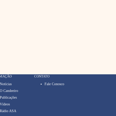
RMAÇÃO
CONTATO
Notícias
Fale Conosco
O Candeeiro
Publicações
Vídeos
Rádio ASA