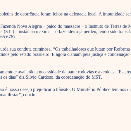
letins de ocorrência foram feitos na delegacia local. A impunidade sem
a Fazenda Nova Alegria – palco do massacre – o Instituto de Terras de
ça (STJ) – instância máxima – o fazendeiro já perdeu, tendo sido transi
65.676).
surda sua conduta criminosa. “Os trabalhadores que lutam por Reforma 
ndidos pelo estado brasileiro. E agora clamam pela justiça e condenaç
amento e avaliarão a necessidade de parar rodovias e avenidas. “Estare
os os dias” diz Silvio Cardoso, da coordenação do MST.
o é nosso desejo prejudicar o trânsito. O Ministério Público tem nos d
manifestar”, conclui.