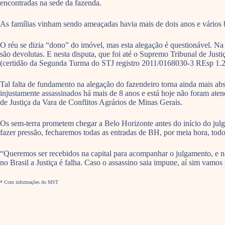
encontradas na sede da fazenda.
As famílias vinham sendo ameaçadas havia mais de dois anos e vários bo
O réu se dizia “dono” do imóvel, mas esta alegação é questionável. N
são devolutas. E nesta disputa, que foi até o Supremo Tribunal de Justi
(certidão da Segunda Turma do STJ registro 2011/0168030-3 REsp 1.2
Tal falta de fundamento na alegação do fazendeiro torna ainda mais ab
injustamente assassinados há mais de 8 anos e está hoje não foram ate
de Justiça da Vara de Conflitos Agrários de Minas Gerais.
Os sem-terra prometem chegar a Belo Horizonte antes do início do julg
fazer pressão, fecharemos todas as entradas de BH, por meia hora, tod
“Queremos ser recebidos na capital para acompanhar o julgamento, e nã
no Brasil a Justiça é falha. Caso o assassino saia impune, aí sim vamos 
* Com informações do MST