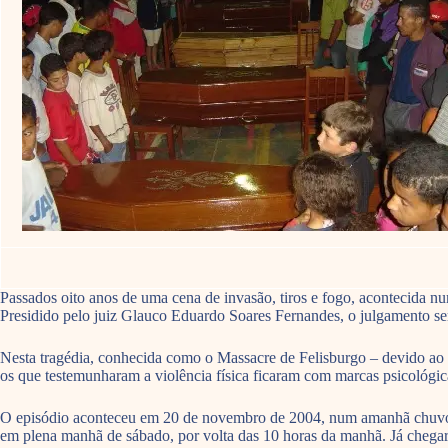
Passados oito anos de uma cena de invasão, tiros e fogo, acontecida 
Presidido pelo juiz Glauco Eduardo Soares Fernandes, o julgamento se
Nesta tragédia, conhecida como o Massacre de Felisburgo – devido ao no
os que testemunharam a violência física ficaram com marcas psicológic
O episódio aconteceu em 20 de novembro de 2004, num amanhã chuvo
em plena manhã de sábado, por volta das 10 horas da manhã. Já chegara