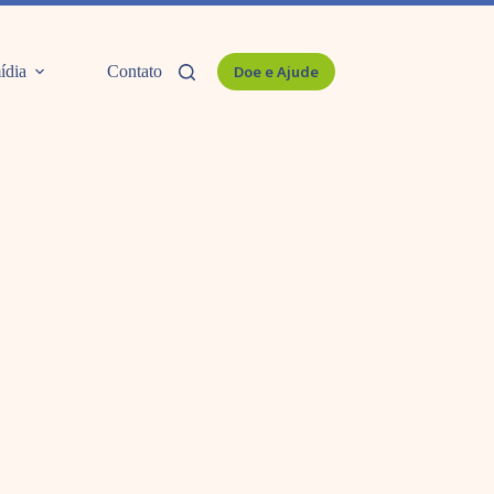
ídia
Contato
Doe e Ajude