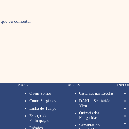
 que eu comentar.
A ASA
AÇÕES
INFO
Quem Somos
Cisternas nas Escolas
Como Surgimos
DAKI – Semiárido
Vivo
Linha do Tempo
Quintais das
Espaços de
Margaridas
Participação
Sementes do
Prêmios