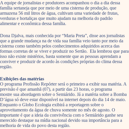
A equipe de jornalistas e produtores acompanhou o dia a dia dessa
família sertaneja que por meio de uma cisterna de produção, que
armazena 56 mil litros de água, cultivam uma variedade de frutas,
verduras e hortaliças que muito ajudam na melhoria do padrão
alimentar e econômica dessa família.
Dona Djalva, mais conhecida por “Maria Preta”, disse aos jornalistas
que a grande mudança na de vida sua família veio tanto por meio da
cisterna como também pelos conhecimentos adquiridos acerca das
formas corretas de se viver e produzir no Sertão. Ela lembrou que para
isso não existe mistérios, basta somente que as pessoas aprendam a
conviver e produzir de acordo às condições próprias do clima dessa
região.
Exibições das matérias
O programa Profissão Repórter será o primeiro a exibir sua matéria. A
previsão é que amanhã (07), a partir das 23 horas, o programa
mostre sua abordagem sobre o Semiárido. Já a matéria sobre a Bomba
D’água só deve estar disponível na internet depois do dia 14 de maio.
Enquanto o Globo Ecologia exibirá a reportagem sobre o
aproveitamento da água de chuva somente no mês de agosto. O
importante é que a ideia da convivência com o Semiárido ganhe seu
merecido destaque na mídia nacional devido sua importância para a
melhoria de vida do povo desta região.