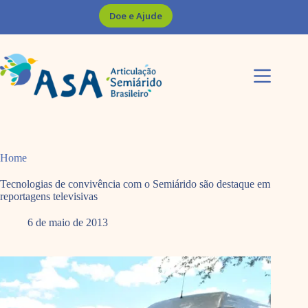
Pular
Doe e Ajude
para
o
conteúdo
Home
Tecnologias de convivência com o Semiárido são destaque em
reportagens televisivas
6 de maio de 2013