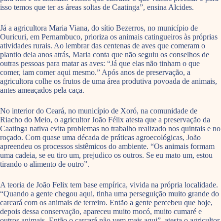
isso temos que ter as áreas soltas de Caatinga”, ensina Alcides.
Já a agricultora Maria Viana, do sítio Bezerros, no município de
Ouricuri, em Pernambuco, prioriza os animais catingueiros às próprias
atividades rurais. Ao lembrar das centenas de aves que comeram o
plantio dela anos atrás, Maria conta que não seguiu os conselhos de
outras pessoas para matar as aves: “Já que elas não tinham o que
comer, iam comer aqui mesmo.” Após anos de preservação, a
agricultora colhe os frutos de uma área produtiva povoada de animais,
antes ameaçados pela caça.
No interior do Ceará, no município de Xoró, na comunidade de
Riacho do Meio, o agricultor João Félix atesta que a preservação da
Caatinga nativa evita problemas no trabalho realizado nos quintais e no
roçado. Com quase uma década de práticas agroecológicas, João
apreendeu os processos sistêmicos do ambiente. “Os animais formam
uma cadeia, se eu tiro um, prejudico os outros. Se eu mato um, estou
tirando o alimento de outro”.
A teoria de João Felix tem base empírica, vivida na própria localidade.
“Quando a gente chegou aqui, tinha uma perseguição muito grande do
carcará com os animais de terreiro. Então a gente percebeu que hoje,
depois dessa conservação, apareceu muito mocó, muito cumaré e
outros animais. Então o carcará não vem mais aqui”, atesta o agricultor