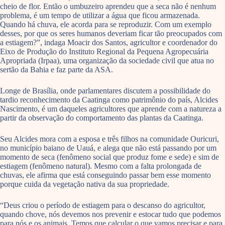
cheio de flor. Então o umbuzeiro aprendeu que a seca não é nenhum
problema, é um tempo de utilizar a água que ficou armazenada.
Quando há chuva, ele acorda para se reproduzir. Com um exemplo
desses, por que os seres humanos deveriam ficar tão preocupados com
a estiagem?”, indaga Moacir dos Santos, agricultor e coordenador do
Eixo de Produção do Instituto Regional da Pequena Agropecuária
Apropriada (Irpaa), uma organização da sociedade civil que atua no
sertão da Bahia e faz parte da ASA.
Longe de Brasília, onde parlamentares discutem a possibilidade do
tardio reconhecimento da Caatinga como patrimônio do país, Alcides
Nascimento, é um daqueles agricultores que aprende com a natureza a
partir da observação do comportamento das plantas da Caatinga.
Seu Alcides mora com a esposa e três filhos na comunidade Ouricuri,
no município baiano de Uauá, e alega que não está passando por um
momento de seca (fenômeno social que produz fome e sede) e sim de
estiagem (fenômeno natural). Mesmo com a falta prolongada de
chuvas, ele afirma que está conseguindo passar bem esse momento
porque cuida da vegetação nativa da sua propriedade.
“Deus criou o período de estiagem para o descanso do agricultor,
quando chove, nós devemos nos prevenir e estocar tudo que podemos
para nós e os animais. Temos que calcular o que vamos precisar e para