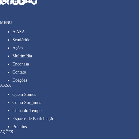
MENU
A ASA
Semiárido
Ações
Multimídia
Enconasa
Contato
Doações
A ASA
Quem Somos
Como Surgimos
Linha do Tempo
Espaços de Participação
Prêmios
AÇÕES