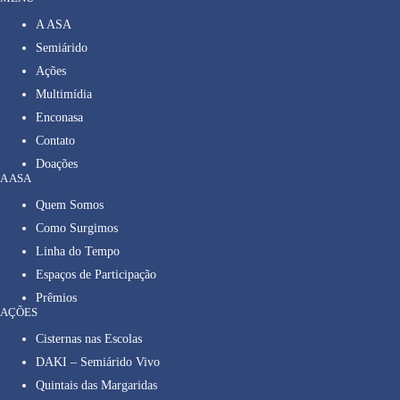
A ASA
Semiárido
Ações
Multimídia
Enconasa
Contato
Doações
A ASA
Quem Somos
Como Surgimos
Linha do Tempo
Espaços de Participação
Prêmios
AÇÕES
Cisternas nas Escolas
DAKI – Semiárido Vivo
Quintais das Margaridas