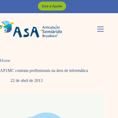
Pular
Doe e Ajude
para
o
conteúdo
Home
AP1MC contrata profissionais na área de informática
22 de abril de 2013