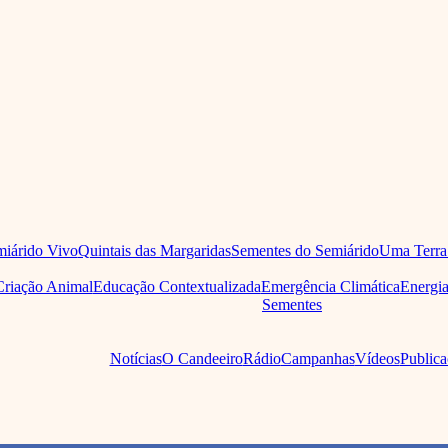
iárido Vivo
Quintais das Margaridas
Sementes do Semiárido
Uma Terra
Criação Animal
Educação Contextualizada
Emergência Climática
Energi
Sementes
Notícias
O Candeeiro
Rádio
Campanhas
Vídeos
Publica