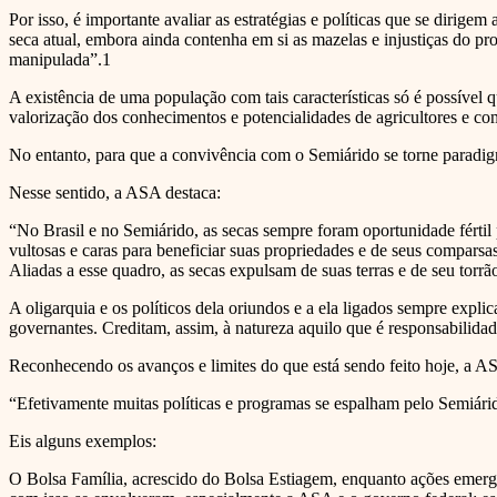
Por isso, é importante avaliar as estratégias e políticas que se dirige
seca atual, embora ainda contenha em si as mazelas e injustiças do proj
manipulada”.1
A existência de uma população com tais características só é possível 
valorização dos conhecimentos e potencialidades de agricultores e co
No entanto, para que a convivência com o Semiárido se torne paradigm
Nesse sentido, a ASA destaca:
“No Brasil e no Semiárido, as secas sempre foram oportunidade fértil 
vultosas e caras para beneficiar suas propriedades e de seus comparsas
Aliadas a esse quadro, as secas expulsam de suas terras e de seu tor
A oligarquia e os políticos dela oriundos e a ela ligados sempre expl
governantes. Creditam, assim, à natureza aquilo que é responsabilidade
Reconhecendo os avanços e limites do que está sendo feito hoje, a A
“Efetivamente muitas políticas e programas se espalham pelo Semiár
Eis alguns exemplos:
O Bolsa Família, acrescido do Bolsa Estiagem, enquanto ações emergen