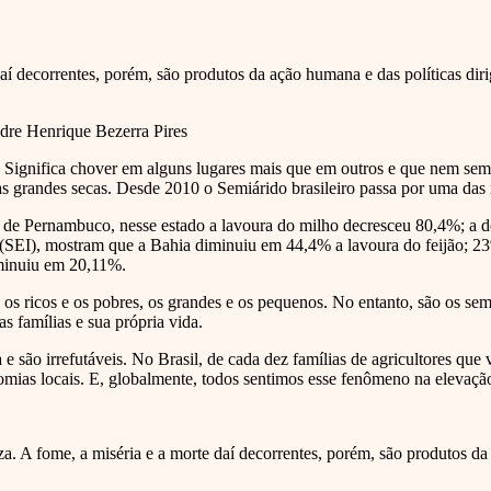
í decorrentes, porém, são produtos da ação humana e das políticas diri
dre Henrique Bezerra Pires
do. Significa chover em alguns lugares mais que em outros e que nem s
as grandes secas. Desde 2010 o Semiárido brasileiro passa por uma das m
e Pernambuco, nesse estado a lavoura do milho decresceu 80,4%; a do f
(SEI), mostram que a Bahia diminuiu em 44,4% a lavoura do feijão; 23
iminuiu em 20,11%.
s ricos e os pobres, os grandes e os pequenos. No entanto, são os sem-t
s famílias e sua própria vida.
 são irrefutáveis. No Brasil, de cada dez famílias de agricultores que
nomias locais. E, globalmente, todos sentimos esse fenômeno na elevaçã
. A fome, a miséria e a morte daí decorrentes, porém, são produtos da 