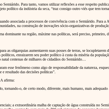
m ao Semiárido. Para tanto, vamos utilizar reflexões a esse respeito pub
eto político da indústria da seca, “traz consigo outro viés que tem torna
quando associada a processos de convivência com o Semiárido. Para a ASA
munidades, na construção de inovações sócio-organizativas de produção
a dominante na região, máxime nas políticas, será preciso, primeiro, 
para as oligarquias aumentarem suas posses de terras, se locupletarem 
 políticos, enraizarem seu poder político à custa da miséria da populaç
rão natal centenas de milhares de cidadãos do Semiárido…
icaram esse fenômeno como algo de responsabilidade da natureza, esquece
 e resultado das decisões políticas”.
SA afirma:
ido, tornando-o, de certo modo, diferente, mais humano, mais adequado
ciais; a extraordinária malha de captação de água construída no Semiári