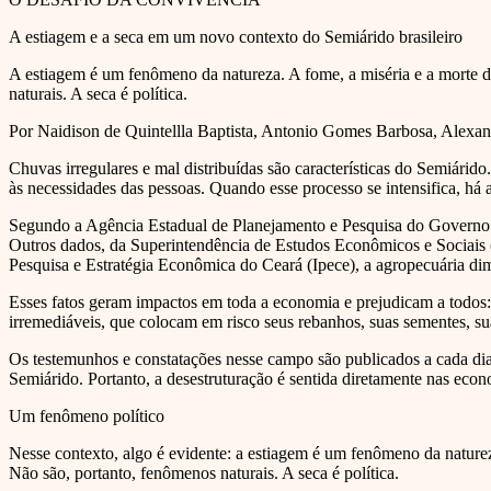
A estiagem e a seca em um novo contexto do Semiárido brasileiro
A estiagem é um fenômeno da natureza. A fome, a miséria e a morte da
naturais. A seca é política.
Por Naidison de Quintellla Baptista, Antonio Gomes Barbosa, Alexan
Chuvas irregulares e mal distribuídas são características do Semiári
às necessidades das pessoas. Quando esse processo se intensifica, há 
Segundo a Agência Estadual de Planejamento e Pesquisa do Governo d
Outros dados, da Superintendência de Estudos Econômicos e Sociais 
Pesquisa e Estratégia Econômica do Ceará (Ipece), a agropecuária d
Esses fatos geram impactos em toda a economia e prejudicam a todos: o
irremediáveis, que colocam em risco seus rebanhos, suas sementes, sua
Os testemunhos e constatações nesse campo são publicados a cada dia e
Semiárido. Portanto, a desestruturação é sentida diretamente nas eco
Um fenômeno político
Nesse contexto, algo é evidente: a estiagem é um fenômeno da natureza
Não são, portanto, fenômenos naturais. A seca é política.