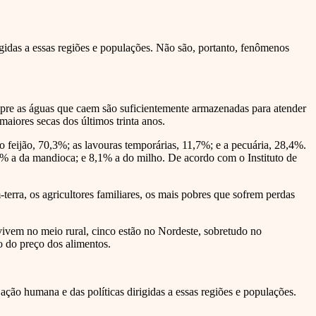
gidas a essas regiões e populações. Não são, portanto, fenômenos
empre as águas que caem são suficientemente armazenadas para atender
aiores secas dos últimos trinta anos.
eijão, 70,3%; as lavouras temporárias, 11,7%; e a pecuária, 28,4%.
% a da mandioca; e 8,1% a do milho. De acordo com o Instituto de
erra, os agricultores familiares, os mais pobres que sofrem perdas
 vivem no meio rural, cinco estão no Nordeste, sobretudo no
o do preço dos alimentos.
ação humana e das políticas dirigidas a essas regiões e populações.