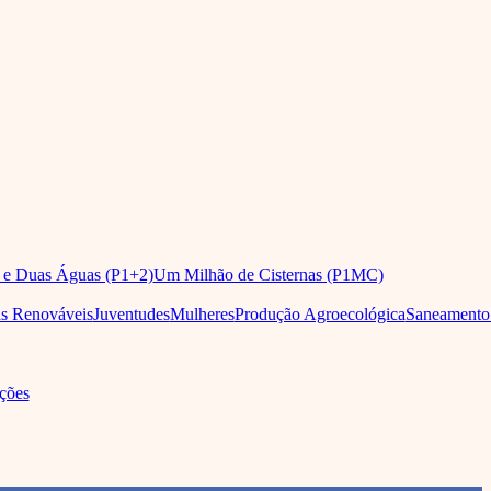
 e Duas Águas (P1+2)
Um Milhão de Cisternas (P1MC)
as Renováveis
Juventudes
Mulheres
Produção Agroecológica
Saneamento
ções