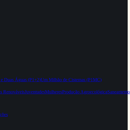
 e Duas Águas (P1+2)
Um Milhão de Cisternas (P1MC)
as Renováveis
Juventudes
Mulheres
Produção Agroecológica
Saneamento
ções