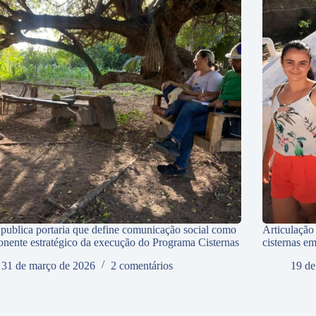
ublica portaria que define comunicação social como
Articulação
nente estratégico da execução do Programa Cisternas
cisternas e
31 de março de 2026
2 comentários
19 de