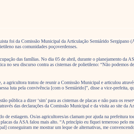
uista foi da Comissão Municipal da Articulação Semiárido Sergipano 
lietileno nas comunidades poçoverdenses.
cupação das famílias. No dia 05 de abril, durante o planejamento da ASA
a no seu discurso contra as cisternas de polietileno: “Não podemos de
a agricultora tratou de reunir a Comissão Municipal e articulou através
ssa luta pela convivência [com o Semiárido]”, disse a vice-prefeita, q
tão pública a dizer ‘sim’ para as cisternas de placas e não para os res
través das declarações da Comissão Municipal e da visita ao site da Ar
e estiagem. Os/as agricultores/as clamam por ajuda na prefeitura todos
de placas da ASA falou mais alto. “A princípio eu fiquei temeroso pel
cipal] conseguiram me mostrar um leque de alternativas, me convencendo