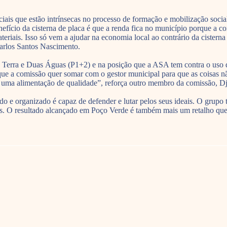
ociais que estão intrínsecas no processo de formação e mobilização s
cio da cisterna de placa é que a renda fica no município porque a comp
eriais. Isso só vem a ajudar na economia local ao contrário da cistern
Carlos Santos Nascimento.
Terra e Duas Águas (P1+2) e na posição que a ASA tem contra o uso de
o que a comissão quer somar com o gestor municipal para que as coisas
zir uma alimentação de qualidade”, reforça outro membro da comissão, 
e organizado é capaz de defender e lutar pelos seus ideais. O grupo
. O resultado alcançado em Poço Verde é também mais um retalho que fo
.