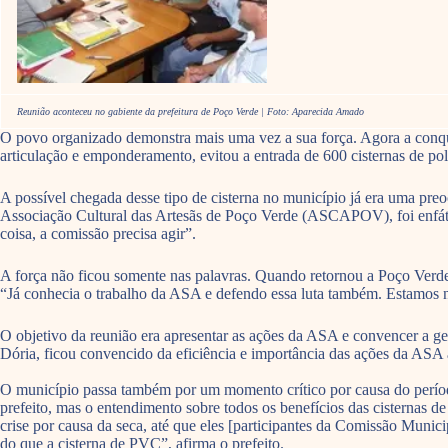
Reunião aconteceu no gabiente da prefeitura de Poço Verde | Foto: Aparecida Amado
O povo organizado demonstra mais uma vez a sua força. Agora a conq
articulação e emponderamento, evitou a entrada de 600 cisternas de po
A possível chegada desse tipo de cisterna no município já era uma preo
Associação Cultural das Artesãs de Poço Verde (ASCAPOV), foi enfátic
coisa, a comissão precisa agir”.
A força não ficou somente nas palavras. Quando retornou a Poço Verde, 
“Já conhecia o trabalho da ASA e defendo essa luta também. Estamos ne
O objetivo da reunião era apresentar as ações da ASA e convencer a ges
Dória, ficou convencido da eficiência e importância das ações da ASA a
O município passa também por um momento crítico por causa do período d
prefeito, mas o entendimento sobre todos os benefícios das cisternas 
crise por causa da seca, até que eles [participantes da Comissão Muni
do que a cisterna de PVC”, afirma o prefeito.