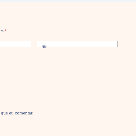
com
*
Site
 que eu comentar.