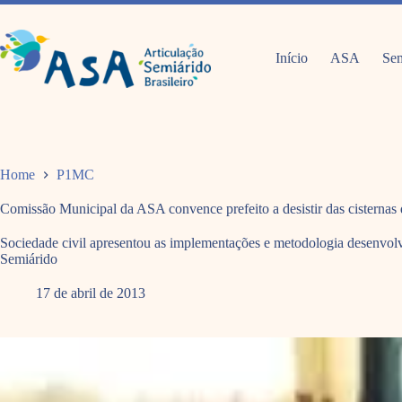
Pular
para
o
conteúdo
Início
ASA
Sem
Home
P1MC
Comissão Municipal da ASA convence prefeito a desistir das cistern
Sociedade civil apresentou as implementações e metodologia desenvolv
Semiárido
17 de abril de 2013