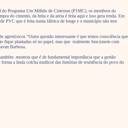
ocial do Programa Um Milhão de Cisternas (P1MC), os membros da
ra do cimento, da brita e da areia é feita aqui e isso gera renda. Em
a de PVC que é feita numa fábrica de longe e o município não tem
 agrotóxicos “Outra questão interessante é que temos consciência que
 não fique plantadas só no papel, mas que realmente funcionem com
Djavan Barbosa.
 também mostrou que é de fundamental importância que a gestão
rma a linda colcha multicor das histórias de resistência do povo do