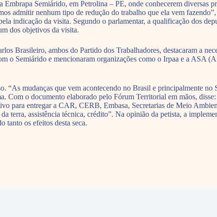
Embrapa Semiárido, em Petrolina – PE, onde conhecerem diversas prátic
vamos admitir nenhum tipo de redução do trabalho que ela vem fazendo”
a indicação da visita. Segundo o parlamentar, a qualificação dos deput
m dos objetivos da visita.
los Brasileiro, ambos do Partido dos Trabalhadores, destacaram a nece
com o Semiárido e mencionaram organizações como o Irpaa e a ASA (Art
so. “As mudanças que vem acontecendo no Brasil e principalmente no S
. Com o documento elaborado pelo Fórum Territorial em mãos, disse: 
tivo para entregar a CAR, CERB, Embasa, Secretarias de Meio Ambiente
a terra, assistência técnica, crédito”. Na opinião da petista, a impleme
 tanto os efeitos desta seca.