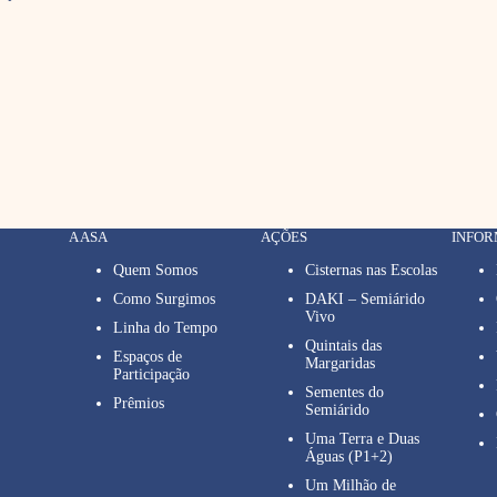
A ASA
AÇÕES
INFO
Quem Somos
Cisternas nas Escolas
Como Surgimos
DAKI – Semiárido
Vivo
Linha do Tempo
Quintais das
Espaços de
Margaridas
Participação
Sementes do
Prêmios
Semiárido
Uma Terra e Duas
Águas (P1+2)
Um Milhão de