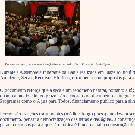
Documento reforça que a seca é um fenômeno natural. | Foto: Raimundo Fábio/Irpaa
Durante a Assembleia Itinerante da Bahia realizada em Juazeiro, no ú
Ambiente, Seca e Recursos Hídricos, documento com propostas para a
O documento reforça que a seca é um fenômeno natural, portanto a lógic
quanto a médio e longo prazo, são elencadas no documento entregue, c
Programas como o Água para Todos, financiamento público para a alimen
Porém, são as ações estruturantes (médio e longo prazo) que devem ser 
documento, pensar a democratização das terras e das águas, a construçã
garanta recursos para a questão hídrica é fundamental na construção d