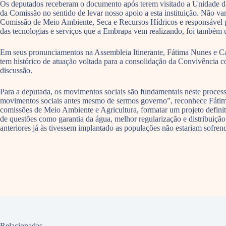
Os deputados receberam o documento após terem visitado a Unidade da 
da Comissão no sentido de levar nosso apoio a esta instituição. Não 
Comissão de Meio Ambiente, Seca e Recursos Hídricos e responsável pel
das tecnologias e serviços que a Embrapa vem realizando, foi também u
Em seus pronunciamentos na Assembleia Itinerante, Fátima Nunes e Car
tem histórico de atuação voltada para a consolidação da Convivência 
discussão.
Para a deputada, os movimentos sociais são fundamentais neste proces
movimentos sociais antes mesmo de sermos governo”, reconhece Fátima
comissões de Meio Ambiente e Agricultura, formatar um projeto defini
de questões como garantia da água, melhor regularização e distribuição d
anteriores já às tivessem implantado as populações não estariam sofrendo
Relacionadas