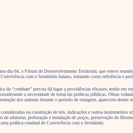
ltimo dia 04, o Fórum de Desenvolvimento Territorial, que esteve reun
 Convivência com o Semiárido baiano, tomando como referência o perí
a do “combate” precisa dá lugar a providências eficazes, tendo em vist
onsiderando a necessidade de torná-las políticas públicas. Obras volt
tação dos animais durante o período de estiagem, aparecem dentre as a
consideradas na construção de leis, indicações e outros instrumentos ut
o de adutoras, perfuração e instalação de poços, preservação do Bioma 
e uma política estadual de Convivência com o Semiárido.