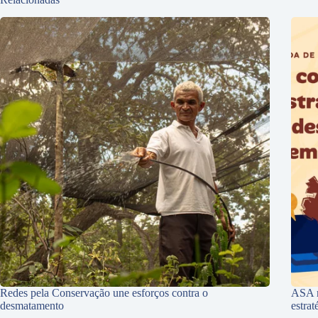
Redes pela Conservação une esforços contra o
ASA r
desmatamento
estra