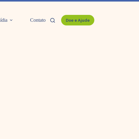
ídia
Contato
Doe e Ajude