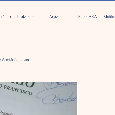
iárido
Projetos
Ações
EnconASA
Multim
 Semiárido baiano