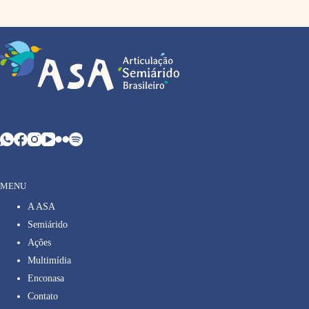
MENU
A ASA
Semiárido
Ações
Multimídia
Enconasa
Contato