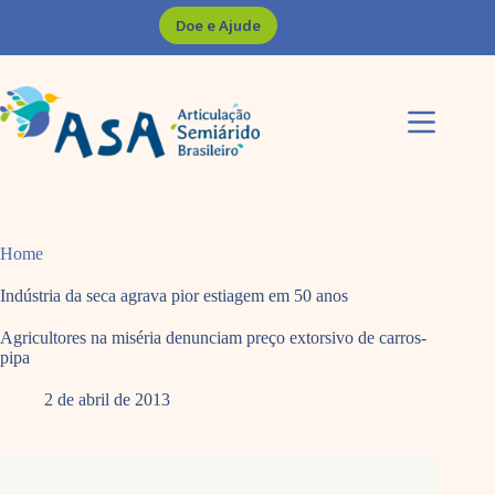
Pular
Doe e Ajude
para
o
conteúdo
Home
Indústria da seca agrava pior estiagem em 50 anos
Agricultores na miséria denunciam preço extorsivo de carros-
pipa
2 de abril de 2013