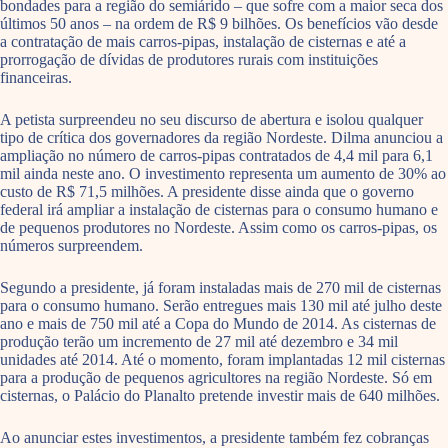
bondades para a região do semiárido – que sofre com a maior seca dos
últimos 50 anos – na ordem de R$ 9 bilhões. Os benefícios vão desde
a contratação de mais carros-pipas, instalação de cisternas e até a
prorrogação de dívidas de produtores rurais com instituições
financeiras.
A petista surpreendeu no seu discurso de abertura e isolou qualquer
tipo de crítica dos governadores da região Nordeste. Dilma anunciou a
ampliação no número de carros-pipas contratados de 4,4 mil para 6,1
mil ainda neste ano. O investimento representa um aumento de 30% ao
custo de R$ 71,5 milhões. A presidente disse ainda que o governo
federal irá ampliar a instalação de cisternas para o consumo humano e
de pequenos produtores no Nordeste. Assim como os carros-pipas, os
números surpreendem.
Segundo a presidente, já foram instaladas mais de 270 mil de cisternas
para o consumo humano. Serão entregues mais 130 mil até julho deste
ano e mais de 750 mil até a Copa do Mundo de 2014. As cisternas de
produção terão um incremento de 27 mil até dezembro e 34 mil
unidades até 2014. Até o momento, foram implantadas 12 mil cisternas
para a produção de pequenos agricultores na região Nordeste. Só em
cisternas, o Palácio do Planalto pretende investir mais de 640 milhões.
Ao anunciar estes investimentos, a presidente também fez cobranças