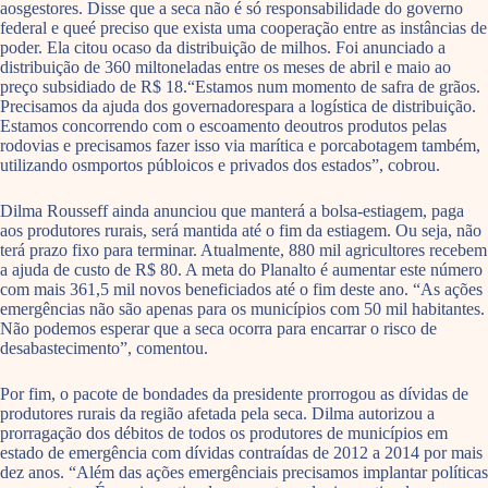
aosgestores. Disse que a seca não é só responsabilidade do governo
federal e queé preciso que exista uma cooperação entre as instâncias de
poder. Ela citou ocaso da distribuição de milhos. Foi anunciado a
distribuição de 360 miltoneladas entre os meses de abril e maio ao
preço subsidiado de R$ 18.“Estamos num momento de safra de grãos.
Precisamos da ajuda dos governadorespara a logística de distribuição.
Estamos concorrendo com o escoamento deoutros produtos pelas
rodovias e precisamos fazer isso via marítica e porcabotagem também,
utilizando osmportos públoicos e privados dos estados”, cobrou.
Dilma Rousseff ainda anunciou que manterá a bolsa-estiagem, paga
aos produtores rurais, será mantida até o fim da estiagem. Ou seja, não
terá prazo fixo para terminar. Atualmente, 880 mil agricultores recebem
a ajuda de custo de R$ 80. A meta do Planalto é aumentar este número
com mais 361,5 mil novos beneficiados até o fim deste ano. “As ações
emergências não são apenas para os municípios com 50 mil habitantes.
Não podemos esperar que a seca ocorra para encarrar o risco de
desabastecimento”, comentou.
Por fim, o pacote de bondades da presidente prorrogou as dívidas de
produtores rurais da região afetada pela seca. Dilma autorizou a
prorragação dos débitos de todos os produtores de municípios em
estado de emergência com dívidas contraídas de 2012 a 2014 por mais
dez anos. “Além das ações emergênciais precisamos implantar políticas