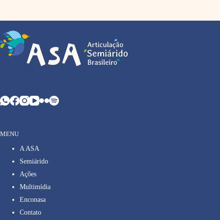
MENU
A ASA
Semiárido
Ações
Multimídia
Enconasa
Contato