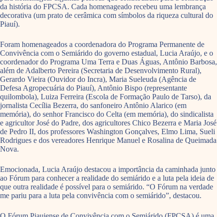
da história do FPCSA. Cada homenageado recebeu uma lembrança
decorativa (um prato de cerâmica com símbolos da riqueza cultural do
Piauí).
Foram homenageados a coordenadora do Programa Permanente de
Convivência com o Semiárido do governo estadual, Lucia Araújo, e o
coordenador do Programa Uma Terra e Duas Águas, Antônio Barbosa,
além de Adalberto Pereira (Secretaria de Desenvolvimento Rural),
Gerardo Vieira (Ouvidor do Incra), Maria Sueleuda (Agência de
Defesa Agropecuária do Piauí), Antônio Bispo (representante
quilombola), Luiza Ferreira (Escola de Formação Paulo de Tarso), da
jornalista Cecília Bezerra, do sanfoneiro Antônio Alarico (em
memória), do senhor Francisco do Celta (em memória), do sindicalista
e agricultor José do Padre, dos agricultores Chico Bezerra e Maria José
de Pedro II, dos professores Washington Gonçalves, Elmo Lima, Sueli
Rodrigues e dos vereadores Henrique Manuel e Rosalina de Queimada
Nova.
Emocionada, Lucia Araújo destacou a importância da caminhada junto
ao Fórum para conhecer a realidade do semiárido e a luta pela ideia de
que outra realidade é possível para o semiárido. “O Fórum na verdade
me pariu para a luta pela convivência com o semiárido”, destacou.
O Fórum Piauiense de Convivência com o Semiárido (FPCSA) é uma