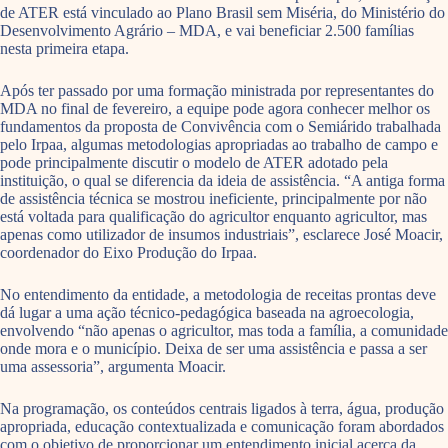
de ATER está vinculado ao Plano Brasil sem Miséria, do Ministério do
Desenvolvimento Agrário – MDA, e vai beneficiar 2.500 famílias
nesta primeira etapa.
Após ter passado por uma formação ministrada por representantes do
MDA no final de fevereiro, a equipe pode agora conhecer melhor os
fundamentos da proposta de Convivência com o Semiárido trabalhada
pelo Irpaa, algumas metodologias apropriadas ao trabalho de campo e
pode principalmente discutir o modelo de ATER adotado pela
instituição, o qual se diferencia da ideia de assistência. “A antiga forma
de assistência técnica se mostrou ineficiente, principalmente por não
está voltada para qualificação do agricultor enquanto agricultor, mas
apenas como utilizador de insumos industriais”, esclarece José Moacir,
coordenador do Eixo Produção do Irpaa.
No entendimento da entidade, a metodologia de receitas prontas deve
dá lugar a uma ação técnico-pedagógica baseada na agroecologia,
envolvendo “não apenas o agricultor, mas toda a família, a comunidade
onde mora e o município. Deixa de ser uma assistência e passa a ser
uma assessoria”, argumenta Moacir.
Na programação, os conteúdos centrais ligados à terra, água, produção
apropriada, educação contextualizada e comunicação foram abordados
com o objetivo de proporcionar um entendimento inicial acerca da