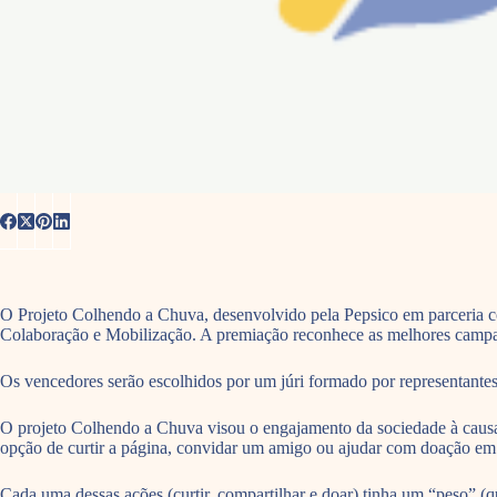
O Projeto Colhendo a Chuva, desenvolvido pela Pepsico em parceria 
Colaboração e Mobilização. A premiação reconhece as melhores campanh
Os vencedores serão escolhidos por um júri formado por representante
O projeto Colhendo a Chuva visou o engajamento da sociedade à causa d
opção de curtir a página, convidar um amigo ou ajudar com doação em d
Cada uma dessas ações (curtir, compartilhar e doar) tinha um “peso” (q