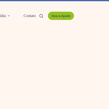
ídia
Contato
Doe e Ajude