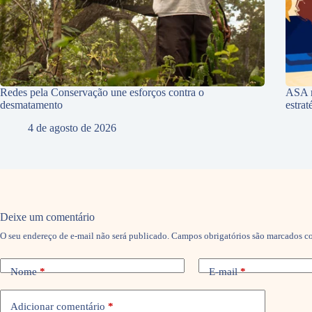
Redes pela Conservação une esforços contra o
ASA r
desmatamento
estra
4 de agosto de 2026
Deixe um comentário
O seu endereço de e-mail não será publicado.
Campos obrigatórios são marcados 
Nome
*
E-mail
*
Adicionar comentário
*