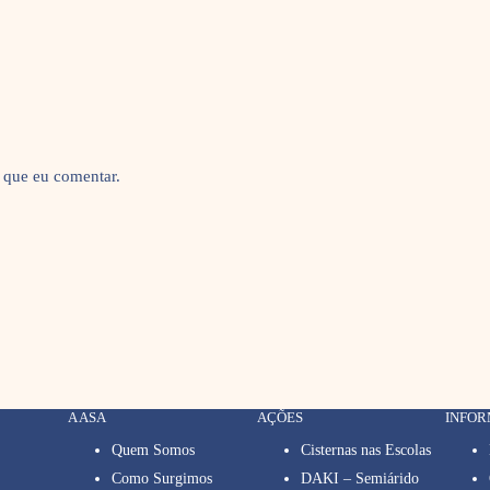
 que eu comentar.
A ASA
AÇÕES
INFO
Quem Somos
Cisternas nas Escolas
Como Surgimos
DAKI – Semiárido