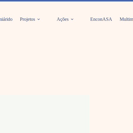
iárido
Projetos
Ações
EnconASA
Multim