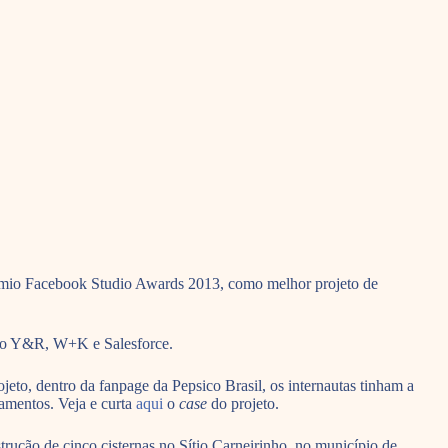
rêmio Facebook Studio Awards 2013, como melhor projeto de
como Y&R, W+K e Salesforce.
to, dentro da fanpage da Pepsico Brasil, os internautas tinham a
hamentos. Veja e curta
aqui
o
case
do projeto.
trução de cinco cisternas no Sítio Carneirinho, no município de