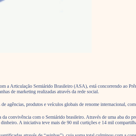
com a Articulação Semiárido Brasileiro (ASA), está concorrendo ao P
as de marketing realizadas através da rede social.
s de agências, produtos e veículos globais de renome internacional, 
a convivência com o Semiárido brasileiro. Através de uma aba do proje
inheiro. A iniciativa teve mais de 90 mil curtições e 14 mil compartil
uantificadas através de “asinhas”), cuja soma total culminou com a cons