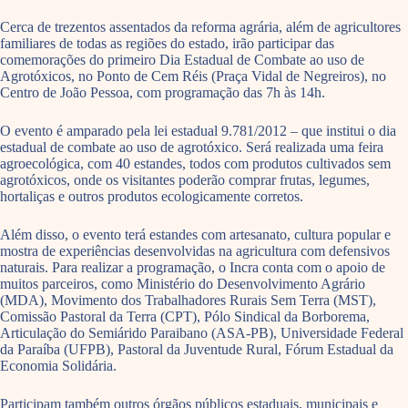
Cerca de trezentos assentados da reforma agrária, além de agricultores
familiares de todas as regiões do estado, irão participar das
comemorações do primeiro Dia Estadual de Combate ao uso de
Agrotóxicos, no Ponto de Cem Réis (Praça Vidal de Negreiros), no
Centro de João Pessoa, com programação das 7h às 14h.
O evento é amparado pela lei estadual 9.781/2012 – que institui o dia
estadual de combate ao uso de agrotóxico. Será realizada uma feira
agroecológica, com 40 estandes, todos com produtos cultivados sem
agrotóxicos, onde os visitantes poderão comprar frutas, legumes,
hortaliças e outros produtos ecologicamente corretos.
Além disso, o evento terá estandes com artesanato, cultura popular e
mostra de experiências desenvolvidas na agricultura com defensivos
naturais. Para realizar a programação, o Incra conta com o apoio de
muitos parceiros, como Ministério do Desenvolvimento Agrário
(MDA), Movimento dos Trabalhadores Rurais Sem Terra (MST),
Comissão Pastoral da Terra (CPT), Pólo Sindical da Borborema,
Articulação do Semiárido Paraibano (ASA-PB), Universidade Federal
da Paraíba (UFPB), Pastoral da Juventude Rural, Fórum Estadual da
Economia Solidária.
Participam também outros órgãos públicos estaduais, municipais e