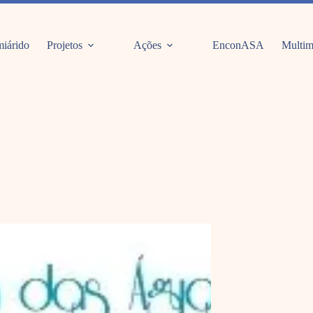
iárido
Projetos
Ações
EnconASA
Multim