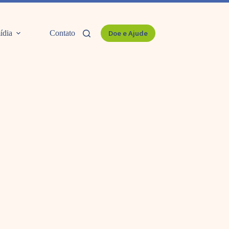
ídia
Contato
Doe e Ajude