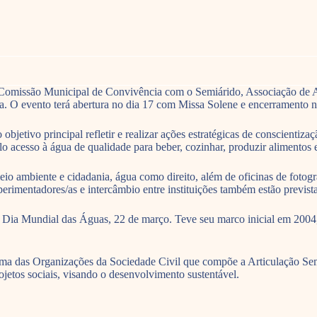
Comissão Municipal de Convivência com o Semiárido, Associação de Ag
a. O evento terá abertura no dia 17 com Missa Solene e encerramento 
tivo principal refletir e realizar ações estratégicas de conscientizaçã
lo acesso à água de qualidade para beber, cozinhar, produzir alimentos e
o ambiente e cidadania, água como direito, além de oficinas de fotogr
perimentadores/as e intercâmbio entre instituições também estão previs
ia Mundial das Águas, 22 de março. Teve seu marco inicial em 2004, 
ma das Organizações da Sociedade Civil que compõe a Articulação Se
etos sociais, visando o desenvolvimento sustentável.