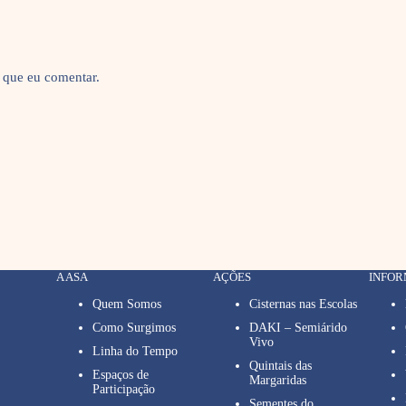
 que eu comentar.
A ASA
AÇÕES
INFO
Quem Somos
Cisternas nas Escolas
Como Surgimos
DAKI – Semiárido
Vivo
Linha do Tempo
Quintais das
Espaços de
Margaridas
Participação
Sementes do