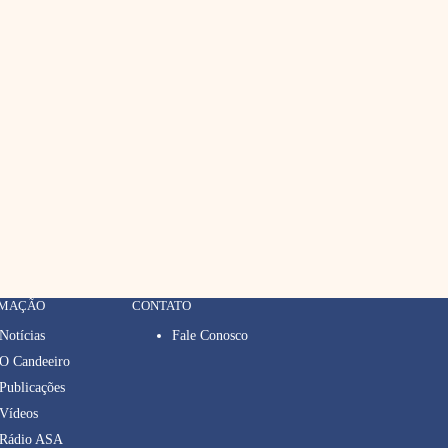
RMAÇÃO
CONTATO
Notícias
Fale Conosco
O Candeeiro
Publicações
Vídeos
Rádio ASA