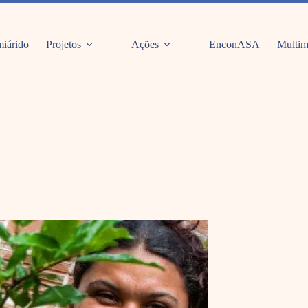
iárido
Projetos
Ações
EnconASA
Multim