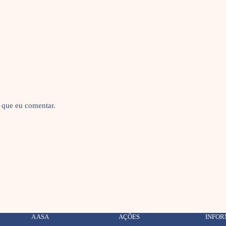
 que eu comentar.
A ASA
AÇÕES
INFO