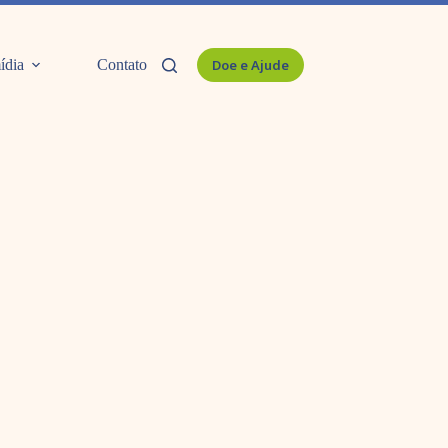
ídia
Contato
Doe e Ajude