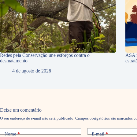
Redes pela Conservação une esforços contra o
ASA r
desmatamento
estra
4 de agosto de 2026
Deixe um comentário
O seu endereço de e-mail não será publicado.
Campos obrigatórios são marcados 
Nome
*
E-mail
*