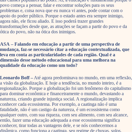
povo começa a pensar, falar e encontrar soluções para os seus
problemas e, coisa nova que eu nunca vi antes, pode contar com o
apoio do poder público. Porque o estado antes era sempre inimigo,
agora não, ele ficou aliado. E isso poderá trazer grandes
transformações desde que, as atrações se façam a partir do povo e da
ótica do povo, não na ótica dos inimigos.
ASA – Falando em educação a partir de uma perspectiva de
mudança, faz-se necessário citar a educação contextualizada, que
leva em conta as particularidades de cada região. Qual é a
dimensão desse método educacional para uma melhora na
qualidade da educação como um todo?
Leonardo Boff –
Até agora predominava no mundo, em uma reflexão,
a visão da globalização. E hoje a tendência, no mundo inteiro, é a
regionalização. Porque a globalização foi um fenômeno do capitalismo
para dominar econômica e financeiramente o mundo, devastando a
natureza, criando grande injustiça social. A regionalização implica
conhecer cada ecossistema. Por exemplo, a caatinga não é uma
fatalidade, não é um castigo da natureza, é um ecossistema como
qualquer outro, com sua riqueza, com seu alimento, com seu alcance,
então, fazer uma educação adequada a esse ecossistema significa
conhecer, tirar todas as vantagens dele, e se nós conhecermos a
dinâmica, como funciona a caatinga, seu regime de chuvas, solos,