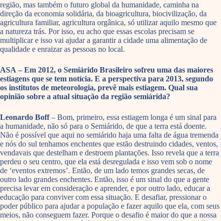
região, mas também o futuro global da humanidade, caminha na
direção da economia solidária, da bioagricultura, biocivilização, da
agricultura familiar, agricultura orgânica, só utilizar aquilo mesmo que
a natureza trás. Por isso, eu acho que essas escolas precisam se
multiplicar e isso vai ajudar a garantir a cidade uma alimentação de
qualidade e enraizar as pessoas no local.
ASA – Em 2012, o Semiárido Brasileiro sofreu uma das maiores
estiagens que se tem notícia. E a perspectiva para 2013, segundo
os institutos de meteorologia, prevê mais estiagem. Qual sua
opinião sobre a atual situação da região semiárida?
Leonardo Boff
– Bom, primeiro, essa estiagem longa é um sinal para
a humanidade, não só para o Semiárido, de que a terra está doente.
Não é possível que aqui no semiárido haja uma falta de água tremenda
e nós do sul tenhamos enchentes que estão destruindo cidades, ventos,
vendavais que destelham e destroem plantações. Isso revela que a terra
perdeu o seu centro, que ela está desregulada e isso vem sob o nome
de ‘eventos extremos’. Então, de um lado temos grandes secas, de
outro lado grandes enchentes. Então, isso é um sinal do que a gente
precisa levar em consideração e aprender, e por outro lado, educar a
educação para conviver com essa situação. E desafiar, pressionar o
poder público para ajudar a população e fazer aquilo que ela, com seus
meios, não conseguem fazer. Porque o desafio é maior do que a nossa