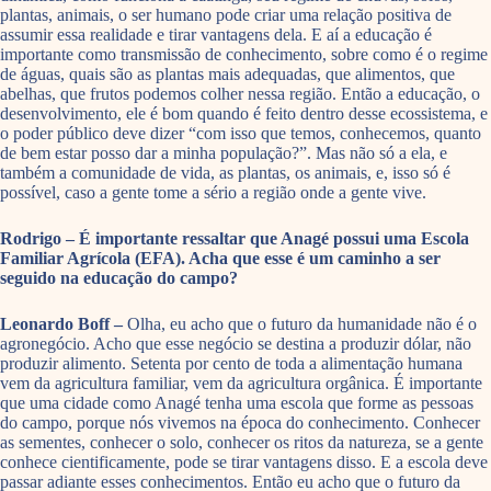
plantas, animais, o ser humano pode criar uma relação positiva de
assumir essa realidade e tirar vantagens dela. E aí a educação é
importante como transmissão de conhecimento, sobre como é o regime
de águas, quais são as plantas mais adequadas, que alimentos, que
abelhas, que frutos podemos colher nessa região. Então a educação, o
desenvolvimento, ele é bom quando é feito dentro desse ecossistema, e
o poder público deve dizer “com isso que temos, conhecemos, quanto
de bem estar posso dar a minha população?”. Mas não só a ela, e
também a comunidade de vida, as plantas, os animais, e, isso só é
possível, caso a gente tome a sério a região onde a gente vive.
Rodrigo – É importante ressaltar que Anagé possui uma Escola
Familiar Agrícola (EFA). Acha que esse é um caminho a ser
seguido na educação do campo?
Leonardo Boff –
Olha, eu acho que o futuro da humanidade não é o
agronegócio. Acho que esse negócio se destina a produzir dólar, não
produzir alimento. Setenta por cento de toda a alimentação humana
vem da agricultura familiar, vem da agricultura orgânica. É importante
que uma cidade como Anagé tenha uma escola que forme as pessoas
do campo, porque nós vivemos na época do conhecimento. Conhecer
as sementes, conhecer o solo, conhecer os ritos da natureza, se a gente
conhece cientificamente, pode se tirar vantagens disso. E a escola deve
passar adiante esses conhecimentos. Então eu acho que o futuro da