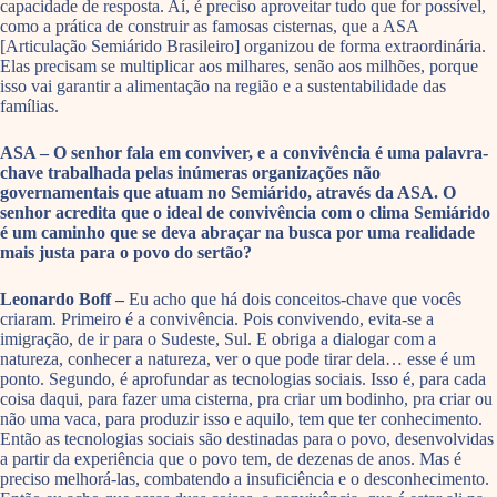
capacidade de resposta. Aí, é preciso aproveitar tudo que for possível,
como a prática de construir as famosas cisternas, que a ASA
[Articulação Semiárido Brasileiro] organizou de forma extraordinária.
Elas precisam se multiplicar aos milhares, senão aos milhões, porque
isso vai garantir a alimentação na região e a sustentabilidade das
famílias.
ASA – O senhor fala em conviver, e a convivência é uma palavra-
chave trabalhada pelas inúmeras organizações não
governamentais que atuam no Semiárido, através da ASA. O
senhor acredita que o ideal de convivência com o clima Semiárido
é um caminho que se deva abraçar na busca por uma realidade
mais justa para o povo do sertão?
Leonardo Boff –
Eu acho que há dois conceitos-chave que vocês
criaram. Primeiro é a convivência. Pois convivendo, evita-se a
imigração, de ir para o Sudeste, Sul. E obriga a dialogar com a
natureza, conhecer a natureza, ver o que pode tirar dela… esse é um
ponto. Segundo, é aprofundar as tecnologias sociais. Isso é, para cada
coisa daqui, para fazer uma cisterna, pra criar um bodinho, pra criar ou
não uma vaca, para produzir isso e aquilo, tem que ter conhecimento.
Então as tecnologias sociais são destinadas para o povo, desenvolvidas
a partir da experiência que o povo tem, de dezenas de anos. Mas é
preciso melhorá-las, combatendo a insuficiência e o desconhecimento.