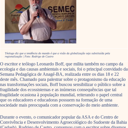
Téologo diz que a tendência do mundo é que a visão da globalização seja substituída pela
regionalização | Foto: Rodrigo de Castro
O escritor e teólogo Leonardo Boff, que milita também no campo da
ecologia e das causas ambientais e sociais, foi o principal convidado da
Semana Pedagógica de Anagé-BA, realizada entre os dias 18 e 22
deste mês. Chamado para palestrar sobre o protagonismo da educação
nas transformações sociais, Boff buscou sensibilizar o público sobre a
fragilidade dos ecossistemas e as inúmeras consequências que tal
fragilidade ocasiona à população mundial, reiterando o papel central
que os educadores e educadoras possuem na formação de uma
sociedade mais preocupada com a conservação do meio ambiente.
Durante o evento, o comunicador popular da ASA e do Centro de
Convivência e Desenvolvimento Agroecológico do Sudoeste da Bahia
(Cedasb), Rodrigo de Castro, conversou com o escritor sobre diversos