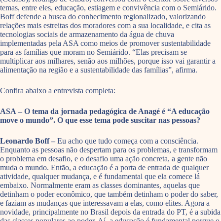
temas, entre eles, educação, estiagem e convivência com o Semiárido.
Boff defende a busca do conhecimento regionalizado, valorizando
relações mais estreitas dos moradores com a sua localidade, e cita as
tecnologias sociais de armazenamento da água de chuva
implementadas pela ASA como meios de promover sustentabilidade
para as famílias que moram no Semiárido. “Elas precisam se
multiplicar aos milhares, senão aos milhões, porque isso vai garantir a
alimentação na região e a sustentabilidade das famílias”, afirma.
Confira abaixo a entrevista completa:
ASA – O tema da jornada pedagógica de Anagé é “A educação
move o mundo”. O que esse tema pode suscitar nas pessoas?
Leonardo Boff –
Eu acho que tudo começa com a consciência.
Enquanto as pessoas não despertam para os problemas, e transformam
o problema em desafio, e o desafio uma ação concreta, a gente não
muda o mundo. Então, a educação é a porta de entrada de qualquer
atividade, qualquer mudança, e é fundamental que ela comece lá
embaixo. Normalmente eram as classes dominantes, aquelas que
detinham o poder econômico, que também detinham o poder do saber,
e faziam as mudanças que interessavam a elas, como elites. Agora a
novidade, principalmente no Brasil depois da entrada do PT, é a subida
das classes populares ao poder. Aí, a educação é fundamental porque o