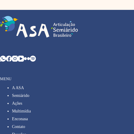
MENU
A ASA
Semiárido
Ações
Multimídia
Enconasa
Contato