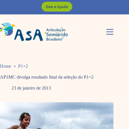
Pular
Doe e Ajude
para
o
conteúdo
Home
P1+2
AP1MC divulga resultado final da seleção do P1+2
23 de janeiro de 2013