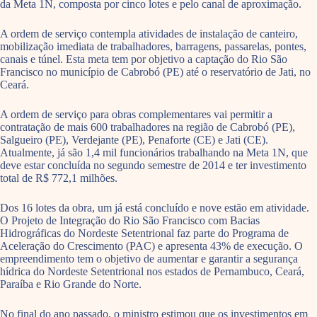
da Meta 1N, composta por cinco lotes e pelo canal de aproximação.
A ordem de serviço contempla atividades de instalação de canteiro,
mobilização imediata de trabalhadores, barragens, passarelas, pontes,
canais e túnel. Esta meta tem por objetivo a captação do Rio São
Francisco no município de Cabrobó (PE) até o reservatório de Jati, no
Ceará.
A ordem de serviço para obras complementares vai permitir a
contratação de mais 600 trabalhadores na região de Cabrobó (PE),
Salgueiro (PE), Verdejante (PE), Penaforte (CE) e Jati (CE).
Atualmente, já são 1,4 mil funcionários trabalhando na Meta 1N, que
deve estar concluída no segundo semestre de 2014 e ter investimento
total de R$ 772,1 milhões.
Dos 16 lotes da obra, um já está concluído e nove estão em atividade.
O Projeto de Integração do Rio São Francisco com Bacias
Hidrográficas do Nordeste Setentrional faz parte do Programa de
Aceleração do Crescimento (PAC) e apresenta 43% de execução. O
empreendimento tem o objetivo de aumentar e garantir a segurança
hídrica do Nordeste Setentrional nos estados de Pernambuco, Ceará,
Paraíba e Rio Grande do Norte.
No final do ano passado, o ministro estimou que os investimentos em