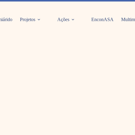
iárido
Projetos
Ações
EnconASA
Multim