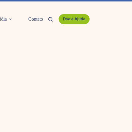
ídia
Contato
Doe e Ajude