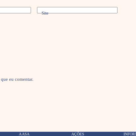
Site
 que eu comentar.
A ASA
AÇÕES
INFO