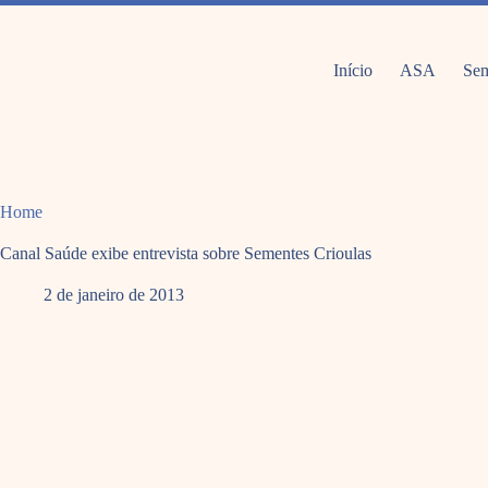
Pular
para
o
conteúdo
Início
ASA
Sem
Home
Canal Saúde exibe entrevista sobre Sementes Crioulas
2 de janeiro de 2013