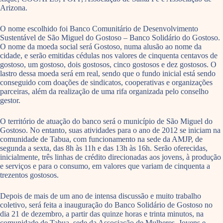
Arizona.
O nome escolhido foi Banco Comunitário de Desenvolvimento
Sustentável de São Miguel do Gostoso – Banco Solidário do Gostoso.
O nome da moeda social será Gostoso, numa alusão ao nome da
cidade, e serão emitidas cédulas nos valores de cinquenta centavos de
gostoso, um gostoso, dois gostosos, cinco gostosos e dez gostosos. O
lastro dessa moeda será em real, sendo que o fundo inicial está sendo
conseguido com doações de sindicatos, cooperativas e organizações
parceiras, além da realização de uma rifa organizada pelo conselho
gestor.
O território de atuação do banco será o município de São Miguel do
Gostoso. No entanto, suas atividades para o ano de 2012 se iniciam na
comunidade de Tabua, com funcionamento na sede da AMJP, de
segunda a sexta, das 8h às 11h e das 13h às 16h. Serão oferecidas,
inicialmente, três linhas de crédito direcionadas aos jovens, à produção
e serviços e para o consumo, em valores que variam de cinquenta a
trezentos gostosos.
Depois de mais de um ano de intensa discussão e muito trabalho
coletivo, será feita a inauguração do Banco Solidário de Gostoso no
dia 21 de dezembro, a partir das quinze horas e trinta minutos, na
comunidade de Tabua, sede da Associação de Mulheres, Jovens e