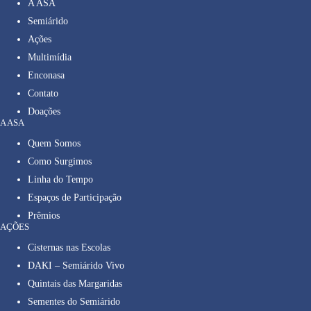
A ASA
Semiárido
Ações
Multimídia
Enconasa
Contato
Doações
A ASA
Quem Somos
Como Surgimos
Linha do Tempo
Espaços de Participação
Prêmios
AÇÕES
Cisternas nas Escolas
DAKI – Semiárido Vivo
Quintais das Margaridas
Sementes do Semiárido