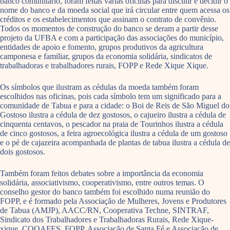
banco comunitário, foram feitas várias oficinas para discutir e decidir o
nome do banco e da moeda social que irá circular entre quem acessa os
créditos e os estabelecimentos que assinam o contrato de convênio.
Todos os momentos de construção do banco se deram a partir desse
projeto da UFBA e com a participação das associações do município,
entidades de apoio e fomento, grupos produtivos da agricultura
camponesa e familiar, grupos da economia solidária, sindicatos de
trabalhadoras e trabalhadores rurais, FOPP e Rede Xique Xique.
Os símbolos que ilustram as cédulas da moeda também foram
escolhidos nas oficinas, pois cada símbolo tem um significado para a
comunidade de Tabua e para a cidade: o Boi de Reis de São Miguel do
Gostoso ilustra a cédula de dez gostosos, o cajueiro ilustra a cédula de
cinquenta centavos, o pescador na praia de Tourinhos ilustra a cédula
de cinco gostosos, a feira agroecológica ilustra a cédula de um gostoso
e o pé de cajazeira acompanhada de plantas de tabua ilustra a cédula de
dois gostosos.
Também foram feitos debates sobre a importância da economia
solidária, associativismo, cooperativismo, entre outros temas. O
conselho gestor do banco também foi escolhido numa reunião do
FOPP, e é formado pela Associação de Mulheres, Jovens e Produtores
de Tabua (AMJP), AACC/RN, Cooperativa Techne, SINTRAF,
Sindicato dos Trabalhadores e Trabalhadoras Rurais, Rede Xique-
xique, COOAFES, FOPP, Associação de Santa Fé e Associação de