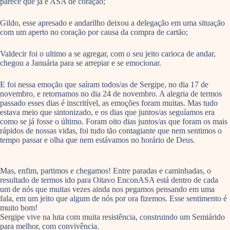
parece que já é ASA de coração;
Gildo, esse apresado e andarilho deixou a delegação em uma situação
com um aperto no coração por causa da compra de cartão;
Valdecir foi o ultimo a se agregar, com o seu jeito carioca de andar,
chegou a Januária para se arrepiar e se emocionar.
E foi nessa emoção que saíram todos/as de Sergipe, no dia 17 de
novembro, e retornamos no dia 24 de novembro. A alegria de termos
passado esses dias é inscritível, as emoções foram muitas. Mas tudo
estava meio que sintonizado, e os dias que juntos/as seguíamos era
como se já fosse o último. Foram oito dias juntos/as que foram os mais
rápidos de nossas vidas, foi tudo tão contagiante que nem sentimos o
tempo passar e olha que nem estávamos no horário de Deus.
Mas, enfim, partimos e chegamos! Entre paradas e caminhadas, o
resultado de termos ido para Oitavo EnconASA está dentro de cada
um de nós que muitas vezes ainda nos pegamos pensando em uma
fala, em um jeito que algum de nós por ora fizemos. Esse sentimento é
muito bom!
Sergipe vive na luta com muita resistência, construindo um Semiárido
para melhor, com convivência.