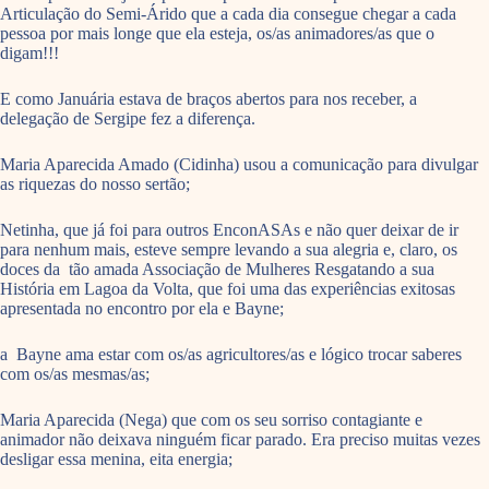
Articulação do Semi-Árido que a cada dia consegue chegar a cada
pessoa por mais longe que ela esteja, os/as animadores/as que o
digam!!!
E como Januária estava de braços abertos para nos receber, a
delegação de Sergipe fez a diferença.
Maria Aparecida Amado (Cidinha) usou a comunicação para divulgar
as riquezas do nosso sertão;
Netinha, que já foi para outros EnconASAs e não quer deixar de ir
para nenhum mais, esteve sempre levando a sua alegria e, claro, os
doces da tão amada Associação de Mulheres Resgatando a sua
História em Lagoa da Volta, que foi uma das experiências exitosas
apresentada no encontro por ela e Bayne;
a Bayne ama estar com os/as agricultores/as e lógico trocar saberes
com os/as mesmas/as;
Maria Aparecida (Nega) que com os seu sorriso contagiante e
animador não deixava ninguém ficar parado. Era preciso muitas vezes
desligar essa menina, eita energia;