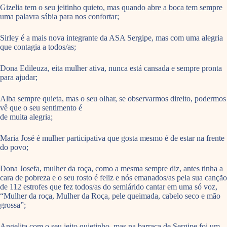
Gizelia tem o seu jeitinho quieto, mas quando abre a boca tem sempre
uma palavra sábia para nos confortar;
Sirley é a mais nova integrante da ASA Sergipe, mas com uma alegria
que contagia a todos/as;
Dona Edileuza, eita mulher ativa, nunca está cansada e sempre pronta
para ajudar;
Alba sempre quieta, mas o seu olhar, se observarmos direito, podermos
vê que o seu sentimento é
de muita alegria;
Maria José é mulher participativa que gosta mesmo é de estar na frente
do povo;
Dona Josefa, mulher da roça, como a mesma sempre diz, antes tinha a
cara de pobreza e o seu rosto é feliz e nós emanados/as pela sua canção
de 112 estrofes que fez todos/as do semiárido cantar em uma só voz,
“Mulher da roça, Mulher da Roça, pele queimada, cabelo seco e mão
grossa”;
Angelita com o seu jeito quietinho, mas na barraca de Sergipe foi um