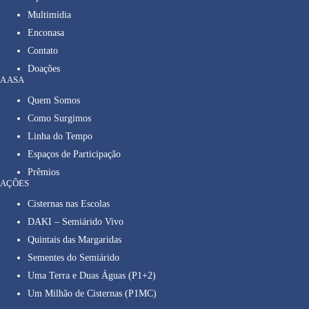
Multimídia
Enconasa
Contato
Doações
A ASA
Quem Somos
Como Surgimos
Linha do Tempo
Espaços de Participação
Prêmios
AÇÕES
Cisternas nas Escolas
DAKI – Semiárido Vivo
Quintais das Margaridas
Sementes do Semiárido
Uma Terra e Duas Águas (P1+2)
Um Milhão de Cisternas (P1MC)