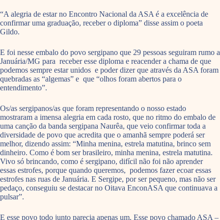
“A alegria de estar no Encontro Nacional da ASA é a excelência de
confirmar uma graduação, receber o diploma” disse assim o poeta
Gildo.
E foi nesse embalo do povo sergipano que 29 pessoas seguiram rumo a
Januária/MG para receber esse diploma e reacender a chama de que
podemos sempre estar unidos e poder dizer que através da ASA foram
quebradas as “algemas” e que “olhos foram abertos para o
entendimento”.
Os/as sergipanos/as que foram representando o nosso estado
mostraram a imensa alegria em cada rosto, que no ritmo do embalo de
uma canção da banda sergipana Naurêa, que veio confirmar toda a
diversidade de povo que acredita que o amanhã sempre poderá ser
melhor, dizendo assim: “Minha menina, estrela matutina, brinco sem
dinheiro. Como é bom ser brasileiro, minha menina, estrela matutina.
Vivo só brincando, como é sergipano, difícil não foi não aprender
essas estrofes, porque quando queremos, podemos fazer ecoar essas
estrofes nas ruas de Januária. E Sergipe, por ser pequeno, mas não ser
pedaço, conseguiu se destacar no Oitava EnconASA que continuava a
pulsar”.
E esse povo todo junto parecia apenas um. Esse povo chamado ASA –