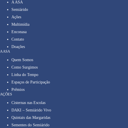
A ASA
Semiárido
Ações
Multimídia
Enconasa
Contato
Doações
A ASA
Quem Somos
Como Surgimos
Linha do Tempo
Espaços de Participação
Prêmios
AÇÕES
Cisternas nas Escolas
DAKI – Semiárido Vivo
Quintais das Margaridas
Sementes do Semiárido