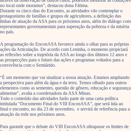
através da observação de outros casos, podemos melhorar as condições
no local onde moramos”, destacou dona Fátima.
Durante os cinco dias do Encontro, as atividades vão contemplar o
protagonismo de famílias e grupos de agricultores, a definição das
linhas de atuação da ASA para os próximos anos, além do diálogo com
representantes governamentais para superação da pobreza e da miséria
no país.
A programação do EnconASA favorece ainda o olhar para as próprias
ações da Articulação. De acordo com Leninha, o momento propiciará
as reflexões sobre a trajetória da ASA ao longo dos últimos 12 anos e
as prospecções para o futuro das ações e programas voltados para a
convivência com o Semiárido.
“É um momento que vai sinalizar a nossa atuação. Estamos ampliando
a perspectiva para além da água e da terra. Temos olhado para outros
elementos como as sementes, questão de gênero, educação e segurança
alimentar”, avalia a coordenadora da ASA Minas.
Todo o conteúdo das atividades farão parte de uma carta política
intitulada “Documento Final do VIII EnconASA”, que será lida ao
final e encontro, no dia 23 de novembro, e servirá de referência para a
atuação da rede nos próximos anos.
Para garantir que o debate do VIII EnconASA ultrapasse os limites de