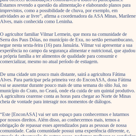
Estamos revendo a questão da alimentação e elaborando planos para
imprevistos, como a possibilidade de chuva, por exemplo, em
atividades ao ar livre”, afirma a coordenadora da ASA Minas, Marilene
Alves, mais conhecida como Leninha.
O agricultor familiar Vilmar Lermein, que mora na comunidade de
Serra dos Paus Dóias, no município de Exu, no sertão pernambucano,
segue nesta sexta-feira (16) para Januária. Vilmar vai apresentar a sua
experiência no campo da segurança alimentar e nutricional, que ajudou
a própria família a ter alimentos de qualidade para consumir e
comercializar, mesmo no atual período de estiagem.
De uma cidade um pouco mais distante, sairá a agricultora Fátima
Alves. Para participar pela primeira vez do EnconASA, dona Fátima
vai se ausentar durante pouco mais de uma semana do sítio Juá, no
município do Crato, no Ceará, onde ela cuida de um quintal produtivo.
A agricultora cearense conta as horas para chegar ao Norte de Minas
cheia de vontade para interagir nos momentos de diálogos.
“Este [EnconASA] vai ser um espaço para conhecermos e lutarmos
por nossos direitos. Além disso, ao conhecermos mais, temos a
obrigação de repassar esses aprendizados para as pessoas de nossa
comunidade. Cada comunidade possui uma experiência diferente, e,