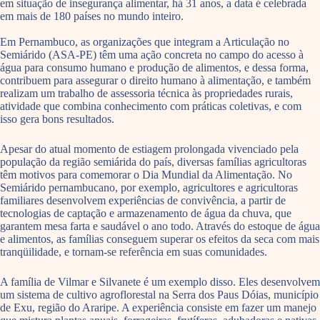
em situação de insegurança alimentar, há 31 anos, a data é celebrada
em mais de 180 países no mundo inteiro.
Em Pernambuco, as organizações que integram a Articulação no
Semiárido (ASA-PE) têm uma ação concreta no campo do acesso à
água para consumo humano e produção de alimentos, e dessa forma,
contribuem para assegurar o direito humano à alimentação, e também
realizam um trabalho de assessoria técnica às propriedades rurais,
atividade que combina conhecimento com práticas coletivas, e com
isso gera bons resultados.
Apesar do atual momento de estiagem prolongada vivenciado pela
população da região semiárida do país, diversas famílias agricultoras
têm motivos para comemorar o Dia Mundial da Alimentação. No
Semiárido pernambucano, por exemplo, agricultores e agricultoras
familiares desenvolvem experiências de convivência, a partir de
tecnologias de captação e armazenamento de água da chuva, que
garantem mesa farta e saudável o ano todo. Através do estoque de água
e alimentos, as famílias conseguem superar os efeitos da seca com mais
tranqüilidade, e tornam-se referência em suas comunidades.
A família de Vilmar e Silvanete é um exemplo disso. Eles desenvolvem
um sistema de cultivo agroflorestal na Serra dos Paus Dóias, município
de Exu, região do Araripe. A experiência consiste em fazer um manejo