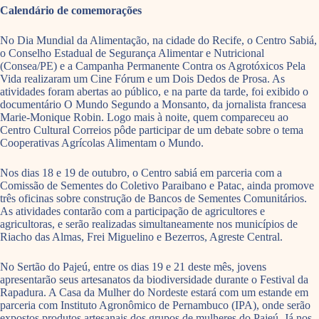
Calendário de comemorações
No Dia Mundial da Alimentação, na cidade do Recife, o Centro Sabiá,
o Conselho Estadual de Segurança Alimentar e Nutricional
(Consea/PE) e a Campanha Permanente Contra os Agrotóxicos Pela
Vida realizaram um Cine Fórum e um Dois Dedos de Prosa. As
atividades foram abertas ao público, e na parte da tarde, foi exibido o
documentário O Mundo Segundo a Monsanto, da jornalista francesa
Marie-Monique Robin. Logo mais à noite, quem compareceu ao
Centro Cultural Correios pôde participar de um debate sobre o tema
Cooperativas Agrícolas Alimentam o Mundo.
Nos dias 18 e 19 de outubro, o Centro sabiá em parceria com a
Comissão de Sementes do Coletivo Paraibano e Patac, ainda promove
três oficinas sobre construção de Bancos de Sementes Comunitários.
As atividades contarão com a participação de agricultores e
agricultoras, e serão realizadas simultaneamente nos municípios de
Riacho das Almas, Frei Miguelino e Bezerros, Agreste Central.
No Sertão do Pajeú, entre os dias 19 e 21 deste mês, jovens
apresentarão seus artesanatos da biodiversidade durante o Festival da
Rapadura. A Casa da Mulher do Nordeste estará com um estande em
parceria com Instituto Agronômico de Pernambuco (IPA), onde serão
expostos produtos artesanais dos grupos de mulheres do Pajeú. Já nos