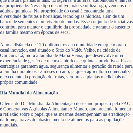
que mistura plantas anuais, forrageiras, frutíferas, adubadoras e nativas
na propriedade. Nesse tipo de cultivo, não se utiliza fogo, venenos ou
adubos químicos. Na propriedade do casal é encontrada uma
diversidade de frutas e hortaliças, tecnologias hídricas, além de um
banco de sementes e um viveiro de mudas. Esse conjunto de iniciativas
contribui para manter o equilíbrio da propriedade e garantir o sustento
da família mesmo em épocas de seca.
A uma distância de 170 quilômetros da comunidade em que mora o
casal inovador, está situado o Sítio do Vidéu Velho, na cidade de
Ouricuri. Lá, mora a família de Maria Viana, que desenvolve uma
experiência de gestão de recursos hídricos e quintais produtivos. Essas
estratégias garantem água, segurança alimentar e geração de renda para
a família durante os 12 meses do ano, já que a agricultora comercializa
o excedente da produção de frutas, verduras e plantas medicinais na
própria comunidade.
Dia Mundial da Alimentação
O tema do Dia Mundial da Alimentação deste ano proposto pela FAO
é Cooperativas Agrícolas Alimentam o Mundo, que pretende fomentar
a reflexão sobre o papel que as mesmas desempenham na erradicação
da fome, através do abastecimento de alimentos para as populações
mundiais.