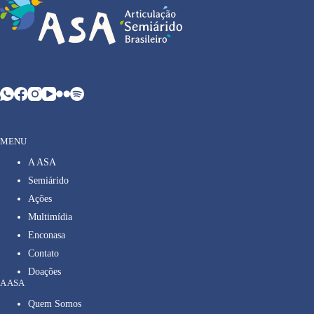
MENU
A ASA
Semiárido
Ações
Multimídia
Enconasa
Contato
Doações
A ASA
Quem Somos