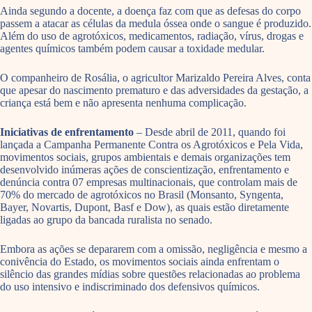
Ainda segundo a docente, a doença faz com que as defesas do corpo
passem a atacar as células da medula óssea onde o sangue é produzido.
Além do uso de agrotóxicos, medicamentos, radiação, vírus, drogas e
agentes químicos também podem causar a toxidade medular.
O companheiro de Rosália, o agricultor Marizaldo Pereira Alves, conta
que apesar do nascimento prematuro e das adversidades da gestação, a
criança está bem e não apresenta nenhuma complicação.
Iniciativas de enfrentamento
– Desde abril de 2011, quando foi
lançada a Campanha Permanente Contra os Agrotóxicos e Pela Vida,
movimentos sociais, grupos ambientais e demais organizações tem
desenvolvido inúmeras ações de conscientização, enfrentamento e
denúncia contra 07 empresas multinacionais, que controlam mais de
70% do mercado de agrotóxicos no Brasil (Monsanto, Syngenta,
Bayer, Novartis, Dupont, Basf e Dow), as quais estão diretamente
ligadas ao grupo da bancada ruralista no senado.
Embora as ações se depararem com a omissão, negligência e mesmo a
conivência do Estado, os movimentos sociais ainda enfrentam o
silêncio das grandes mídias sobre questões relacionadas ao problema
do uso intensivo e indiscriminado dos defensivos químicos.