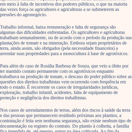
em meio à falta de incentivos dos poderes públicos, o que na maioria
das vezes força os agricultores e agricultoras a se submeterem as
pressões do agronegócio.
Trabalho informal, baixa remuneração e falta de segurança são
algumas das dificuldades enfrentadas. Os agricultores e agricultoras
trabalham semanalmente, ou de acordo com o período da produção nas
plantações de tomate e na mineração. Embora sejam proprietários de
terra, ainda assim, são obrigados (pela necessidade financeira) a
arrendar suas propriedades para a monocultura à base de agrotóxicos.
Para além do caso de Rosália Barbosa de Souza, que veio a óbito por
ter mantido contato permanente com os agrotóxicos enquanto
trabalhava na produção de tomate, o descaso do poder público sobre as
questões dos direitos trabalhistas vem ocorrendo com frequência em
todo o estado. É recorrente os casos de irregularidades jurídicas,
exploração, trabalho infantil, acidentes, falta de equipamento de
proteção e negligência dos direitos trabalhistas.
Nos casos de arrendamentos de terras, além dos riscos à saúde da terra
e das pessoas que permanecem residindo próximas aos plantios, a
contratação é feita sem nenhuma segurança, não existe nenhum tipo de
documentação ou registro do contrato. Do plantio à colheita, a família
fica impedida de, até mesmo, entrar na área cultivada. Ao fim da