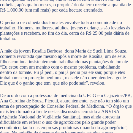
colheita, após quatro meses, o proprietário da terra recebe a quantia de
R$ 1.000,00 (um mil reais) por cada hectare arrendado.
O período de colheita dos tomates envolve toda a comunidade no
trabalho. Homens, mulheres, adultos, jovens e crianças são levadas às
plantações e recebem, ao fim do dia, cerca de R$ 25,00 pela diária de
trabalho.
A mãe da jovem Rosália Barbosa, dona Maria de Sueli Lima Souza,
comenta revoltada que mesmo após a morte de Rosália, um de seus
filhos continua insistentemente trabalhando nas plantações de tomate.
“Eu estou com um menino com o mesmo problema, trabalhando
dentro da tomate. Eu já pedi, o pai já pediu pra ele sair, porque eles
trabalham sem proteção nenhuma, mas ele não quer atender a gente.
Diz que é o ganho que tem, que não pode sair”, revelou.
De acordo com a professora de medicina da UFCG em Cajazeiras/PB,
Ana Carolina de Souza Pieretti, aparentemente, este não tem sido um
tema de preocupação do Conselho Federal de Medicina. “O órgão que
mais tem tomado à frente nestas discussões tem sido a ANVISA
(Agência Nacional de Vigilância Sanitária), mas ainda apresenta
dificuldade em refrear o uso de agrotóxicos pelo grande poder
econômico, tanto das empresas produtoras quando do agronegócio”,
disse. Na opinião da docente deve haver mais estudos e uma