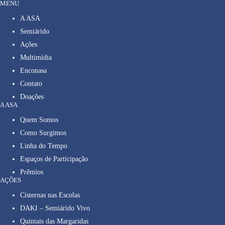
MENU
A ASA
Semiárido
Ações
Multimídia
Enconasa
Contato
Doações
A ASA
Quem Somos
Como Surgimos
Linha do Tempo
Espaços de Participação
Prêmios
AÇÕES
Cisternas nas Escolas
DAKI – Semiárido Vivo
Quintais das Margaridas