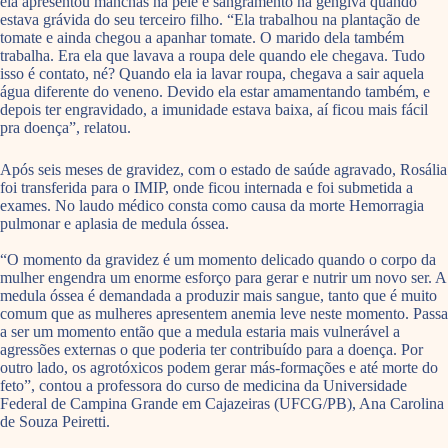
ela apresentou manchas na pele e sangramento na gengiva quando
estava grávida do seu terceiro filho. “Ela trabalhou na plantação de
tomate e ainda chegou a apanhar tomate. O marido dela também
trabalha. Era ela que lavava a roupa dele quando ele chegava. Tudo
isso é contato, né? Quando ela ia lavar roupa, chegava a sair aquela
água diferente do veneno. Devido ela estar amamentando também, e
depois ter engravidado, a imunidade estava baixa, aí ficou mais fácil
pra doença”, relatou.
Após seis meses de gravidez, com o estado de saúde agravado, Rosália
foi transferida para o IMIP, onde ficou internada e foi submetida a
exames. No laudo médico consta como causa da morte Hemorragia
pulmonar e aplasia de medula óssea.
“O momento da gravidez é um momento delicado quando o corpo da
mulher engendra um enorme esforço para gerar e nutrir um novo ser. A
medula óssea é demandada a produzir mais sangue, tanto que é muito
comum que as mulheres apresentem anemia leve neste momento. Passa
a ser um momento então que a medula estaria mais vulnerável a
agressões externas o que poderia ter contribuído para a doença. Por
outro lado, os agrotóxicos podem gerar más-formações e até morte do
feto”, contou a professora do curso de medicina da Universidade
Federal de Campina Grande em Cajazeiras (UFCG/PB), Ana Carolina
de Souza Peiretti.