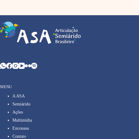
MENU
A ASA
Semiárido
Ações
Multimídia
Enconasa
Contato