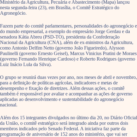
Ministério da Agricultura, Pecuária e Abastecimento (Mapa) lançou
nesta segunda-feira (23), em Brasília, o Comitê Estratégico do
Agronegócio.
Fazem parte do comitê parlamentares, personalidades do agronegócio e
do mundo empresarial, a exemplo do empresário Jorge Gerdau e da
senadora Kátia Abreu (PSD-TO), presidenta da Confederação
Nacional da Agricultura (CNA), além de ex-ministros da Agricultura,
como Antonio Delfim Netto (governo João Figueiredo), Alysson
Paulinelli (governo Ernesto Geisel), Marcus Vinicius Pratini de Moraes
(governo Fernando Henrique Cardoso) e Roberto Rodrigues (governo
Luiz Inácio Lula da Silva).
O grupo se reunirá duas vezes por ano, nos meses de abril e novembro,
para a definição de políticas agrícolas, indicadores e metas de
desempenho e fixação de diretrizes. Além dessas ações, o comitê
também é responsável por avaliar e acompanhar as ações de governo
aplicadas ao desenvolvimento e sustentabilidade do agronegócio
nacional.
Além dos 15 integrantes divulgados no último dia 20, no Diário Oficial
da União, o comitê estratégico será integrado ainda por outros dois
membros indicados pelo Senado Federal. A iniciativa faz parte da
programação de aniversário de 152 anos do ministério, que vai ser