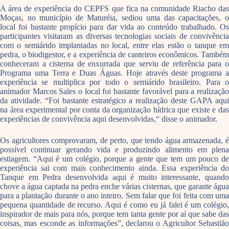
A área de experiência do CEPFS que fica na comunidade Riacho das
Moças, no município de Maturéia, sediou uma das capacitações, o
local foi bastante propício para dar vida ao conteúdo trabalhado. Os
participantes visitaram as diversas tecnologias sociais de convivência
com o semiárido implantadas no local, entre elas estão o tanque em
pedra, o biodigestor, e a experiência de canteiros econômicos. Também
conheceram a cisterna de enxurrada que serviu de referência para o
Programa uma Terra e Duas Águas. Hoje através deste programa a
experiência se multiplica por todo o semiárido brasileiro. Para o
animador Marcos Sales o local foi bastante favorável para a realização
da atividade. “Foi bastante estratégico a realização deste GAPA aqui
na área experimental por conta da organização hídrica que existe e das
experiências de convivência aqui desenvolvidas,“ disse o animador.
Os agricultores comprovaram, de perto, que tendo água armazenada, é
possível continuar gerando vida e produzindo alimento em plena
estiagem. “Aqui é um colégio, porque a gente que tem um pouco de
experiência sai com mais conhecimento ainda. Essa experiência do
Tanque em Pedra desenvolvida aqui é muito interessante, quando
chove a água captada na pedra enche várias cisternas, que garante água
para a plantação durante o ano inteiro. Sem falar que foi feita com uma
pequena quantidade de recurso. Aqui é como eu já falei é um colégio,
inspirador de mais para nós, porque tem tanta gente por aí que sabe das
coisas, mas esconde as informações”, declarou o Agricultor Sebastião