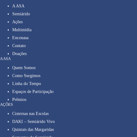
A ASA
Semiárido
Ações
Multimídia
Enconasa
Contato
Doações
A ASA
Quem Somos
Como Surgimos
Linha do Tempo
Espaços de Participação
Prêmios
AÇÕES
Cisternas nas Escolas
DAKI – Semiárido Vivo
Quintais das Margaridas