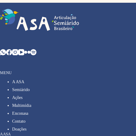
MENU
A ASA
Semiárido
Ações
Multimídia
Enconasa
Contato
Doações
A ASA