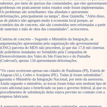
sabemos, por meio de queixas das comunidades, que elas apresentaram
problemas em praticamente todos estados onde foram implementadas.
Os problemas são semelhantes: elas afundam e apresentam
deformações, principalmente na tampa”, disse Quintella. “Além disso,
as de plástico não agregam muito à economia local porque, ao
contrário das de concreto, não são construídas nem reformadas a partir
de materiais e mão de obra das comunidades”, acrescentou.
Cisterna de concreto – Segundo o Ministério da Integração, as
argumentações apresentadas pela organização não governamental
(ONG) parceira do MDS não procedem, já que das 17,8 mil cisternas
de polietileno instaladas no Semiárido pela Companhia de
Desenvolvimento dos Vales do São Francisco e do Parnaíba
(Codevasf), apenas 134 apresentaram deformações.
“Os casos ocorreram apenas nas cidades de Paulistana (PI), Estrela de
Alagoas (AL), Cedro e Araripina (PE). Todas já foram substituídas”,
garantiu o Ministério da Integração Nacional, por meio da assessoria.
Ainda segundo o ministério, as trocas foram feitas sem nenhum tipo de
custo adicional para o beneficiado ou para o governo federal, já que os
procedimentos de substituição delas estava previsto no contrato com a
empresa fabricante.
A assessoria acrescenta que, para serem contratadas, essas empresas