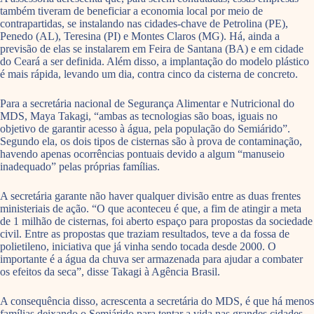
também tiveram de beneficiar a economia local por meio de
contrapartidas, se instalando nas cidades-chave de Petrolina (PE),
Penedo (AL), Teresina (PI) e Montes Claros (MG). Há, ainda a
previsão de elas se instalarem em Feira de Santana (BA) e em cidade
do Ceará a ser definida. Além disso, a implantação do modelo plástico
é mais rápida, levando um dia, contra cinco da cisterna de concreto.
Para a secretária nacional de Segurança Alimentar e Nutricional do
MDS, Maya Takagi, “ambas as tecnologias são boas, iguais no
objetivo de garantir acesso à água, pela população do Semiárido”.
Segundo ela, os dois tipos de cisternas são à prova de contaminação,
havendo apenas ocorrências pontuais devido a algum “manuseio
inadequado” pelas próprias famílias.
A secretária garante não haver qualquer divisão entre as duas frentes
ministeriais de ação. “O que aconteceu é que, a fim de atingir a meta
de 1 milhão de cisternas, foi aberto espaço para propostas da sociedade
civil. Entre as propostas que traziam resultados, teve a da fossa de
polietileno, iniciativa que já vinha sendo tocada desde 2000. O
importante é a água da chuva ser armazenada para ajudar a combater
os efeitos da seca”, disse Takagi à Agência Brasil.
A consequência disso, acrescenta a secretária do MDS, é que há menos
famílias deixando o Semiárido para tentar a vida nas grandes cidades.