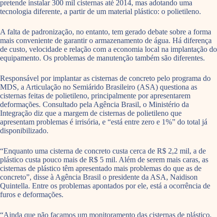
pretende instalar 300 mil cisternas até 2014, mas adotando uma
tecnologia diferente, a partir de um material plástico: o polietileno.
A falta de padronização, no entanto, tem gerado debate sobre a forma
mais conveniente de garantir o armazenamento de água. Há diferença
de custo, velocidade e relação com a economia local na implantação do
equipamento. Os problemas de manutenção também são diferentes.
Responsável por implantar as cisternas de concreto pelo programa do
MDS, a Articulação no Semiárido Brasileiro (ASA) questiona as
cisternas feitas de polietileno, principalmente por apresentarem
deformações. Consultado pela Agência Brasil, o Ministério da
Integração diz que a margem de cisternas de polietileno que
apresentam problemas é irrisória, e “está entre zero e 1%” do total já
disponibilizado.
“Enquanto uma cisterna de concreto custa cerca de R$ 2,2 mil, a de
plástico custa pouco mais de R$ 5 mil. Além de serem mais caras, as
cisternas de plástico têm apresentado mais problemas do que as de
concreto”, disse à Agência Brasil o presidente da ASA, Naidison
Quintella. Entre os problemas apontados por ele, está a ocorrência de
furos e deformações.
“Ainda que não façamos um monitoramento das cisternas de plástico,