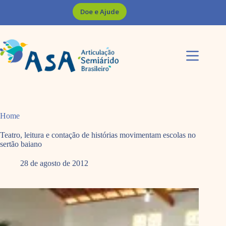
Pular
Doe e Ajude
para
o
conteúdo
Home
Teatro, leitura e contação de histórias movimentam escolas no
sertão baiano
28 de agosto de 2012