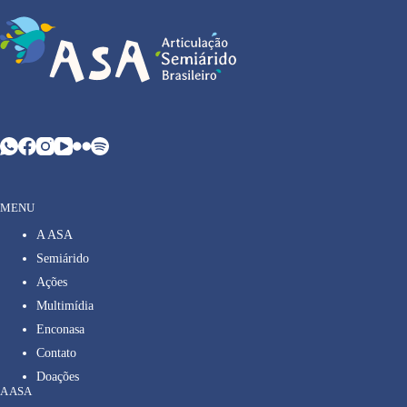
MENU
A ASA
Semiárido
Ações
Multimídia
Enconasa
Contato
Doações
A ASA