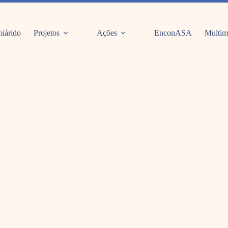
iárido
Projetos
Ações
EnconASA
Multim