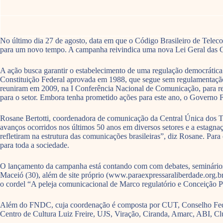
No último dia 27 de agosto, data em que o Código Brasileiro de Telec
para um novo tempo. A campanha reivindica uma nova Lei Geral das Co
A ação busca garantir o estabelecimento de uma regulação democrática e
Constituição Federal aprovada em 1988, que segue sem regulamentação p
reuniram em 2009, na I Conferência Nacional de Comunicação, para rei
para o setor. Embora tenha prometido ações para este ano, o Governo 
Rosane Bertotti, coordenadora de comunicação da Central Única dos 
avanços ocorridos nos últimos 50 anos em diversos setores e a estagna
refletiram na estrutura das comunicações brasileiras”, diz Rosane. Para 
para toda a sociedade.
O lançamento da campanha está contando com com debates, seminários, 
Maceió (30), além de site próprio (www.paraexpressaraliberdade.org.br
o cordel “A peleja comunicacional de Marco regulatório e Conceição Púb
Além do FNDC, cuja coordenação é composta por CUT, Conselho Federal
Centro de Cultura Luiz Freire, UJS, Viração, Ciranda, Amarc, ABI, 