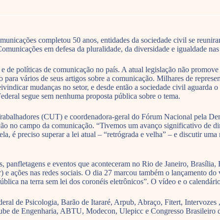
omunicações completou 50 anos, entidades da sociedade civil se reuni
municações em defesa da pluralidade, da diversidade e igualdade nas 
 de políticas de comunicação no país. A atual legislação não promove a
ara vários de seus artigos sobre a comunicação. Milhares de representa
vindicar mudanças no setor, e desde então a sociedade civil aguarda 
Federal segue sem nenhuma proposta pública sobre o tema.
Trabalhadores (CUT) e coordenadora-geral do Fórum Nacional pela Dem
ção no campo da comunicação. “Tivemos um avanço significativo de dire
ela, é preciso superar a lei atual – “retrógrada e velha” – e discutir um
panfletagens e eventos que aconteceram no Rio de Janeiro, Brasília, R
) e ações nas redes sociais. O dia 27 marcou também o lançamento do v
lica na terra sem lei dos coronéis eletrônicos”. O vídeo e o calendário
 de Psicologia, Barão de Itararé, Arpub, Abraço, Fitert, Intervozes 
Clube de Engenharia, ABTU, Modecon, Ulepicc e Congresso Brasileiro 