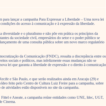
ram para lançar a campanha Para Expressar a Liberdade – Uma nova lei
condições do acesso à comunicação e à expressão da liberdade.
 diversidade e o pluralismo e não põe em prática os princípios da
ntes da sociedade civil, empresários do setor e o poder público se
o lançamento de uma consulta pública sobre um novo marco regulatório
ocratização da Comunicação (FNDC), ressalta a discrepância entre os
itos sociais e políticos, mas infelizmente essas mudanças não se
a nova lei que garanta a liberdade de expressão e o direito à comunicação
ecife e São Paulo, e que serão realizados ainda em Aracaju (29) e
ídeo feito pelo Centro de Cultura Luiz Freire para a campanha, sobre
 de atividades estão disponíveis no site da campanha.
, Fittel e Aneate, a campanha reúne entidades como UNE, Idec, UGT,
de Cinema.