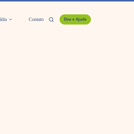
ídia
Contato
Doe e Ajude